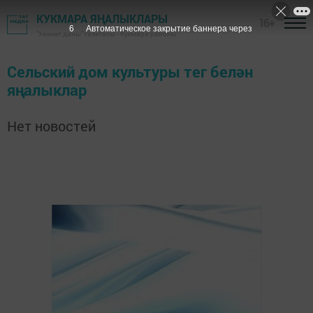
КУКМАРА ЯҢАЛЫКЛАРЫ
16+
6
Автоматическое закрытие баннера через
"Хезмәт даны" газетасы - Кукмара районы
Сельский дом культуры тег белән
яңалыклар
Нет новостей