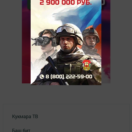
Кукмара ТВ
Баш бит