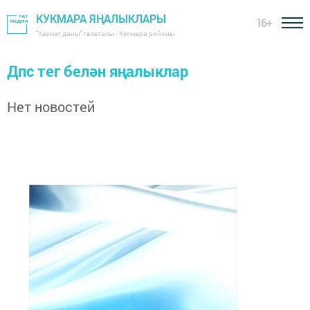
КУКМАРА ЯҢАЛЫКЛАРЫ
16+
"Хезмәт даны" газетасы - Кукмара районы
Дпс тег белән яңалыклар
Нет новостей