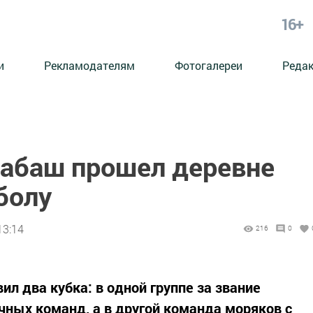
16+
и
Рекламодателям
Фотогалереи
Реда
абаш прошел деревне
болу
13:14
216
0
ил два кубка: в одной группе за звание
чных команд, а в другой команда моряков с