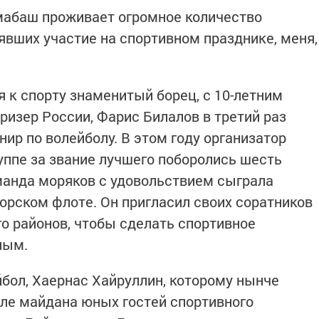
мабаш проживает огромное количество
явших участие на спортивном празднике, меня,
 к спорту знаменитый борец, с 10-летним
ризер России, Фарис Билалов в третий раз
нир по волейболу. В этом году организатор
руппе за звание лучшего поборолись шесть
оманда моряков с удовольствием сыграла
морском флоте. Он пригласил своих соратников
го районов, чтобы сделать спортивное
ным.
йбол, Хаернас Хайруллин, которому нынче
зле майдана юных гостей спортивного