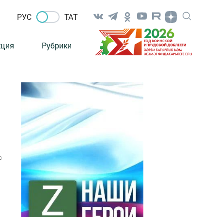
РУС
ТАТ
кция
Рубрики
0