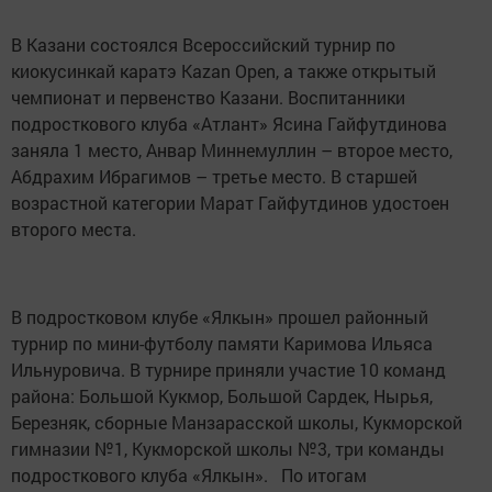
В Казани состоялся Всероссийский турнир по
киoкусинкай каратэ Kazan Open, а также открытый
чемпионат и первенство Казани. Воспитанники
подросткового клуба «Атлант» Ясина Гайфутдинова
заняла 1 место, Анвар Миннемуллин – второе место,
Абдрахим Ибрагимов – третье место. В старшей
возрастной категории Марат Гайфутдинов удостоен
второго места.
В подростковом клубе «Ялкын» прошел районный
турнир по мини-футболу памяти Каримова Ильяса
Ильнуровича. В турнире приняли участие 10 команд
района: Большой Кукмор, Большой Сардек, Нырья,
Березняк, сборные Манзарасской школы, Кукморской
гимназии №1, Кукморской школы №3, три команды
подросткового клуба «Ялкын». По итогам