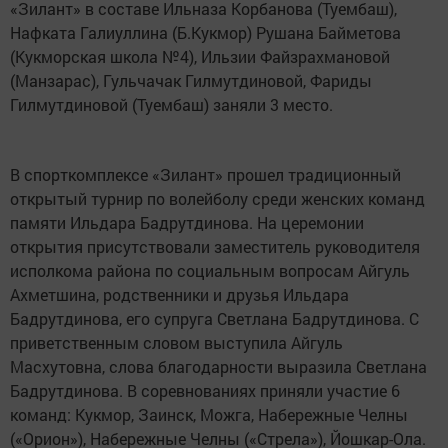
«Зилант» в составе Ильназа Корбанова (Туембаш),
Нафката Галиуллина (Б.Кукмор) Рушана Байметова
(Кукморская школа №4), Ильзии Файзрахмановой
(Манзарас), Гульчачак Гилмутдиновой, Фариды
Гилмутдиновой (Туембаш) заняли 3 место.
В спорткомплексе «Зилант» прошел традиционный
открытый турнир по волейболу среди женских команд
памяти Ильдара Бадрутдинова. На церемонии
открытия присутствовали заместитель руководителя
исполкома района по социальным вопросам Айгуль
Ахметшина, родственники и друзья Ильдара
Бадрутдинова, его супруга Светлана Бадрутдинова. С
приветственным словом выступила Айгуль
Масхутовна, слова благодарности выразила Светлана
Бадрутдинова. В соревнованиях приняли участие 6
команд: Кукмор, Заинск, Можга, Набережные Челны
(«Орион»), Набережные Челны («Стрела»), Йошкар-Ола.