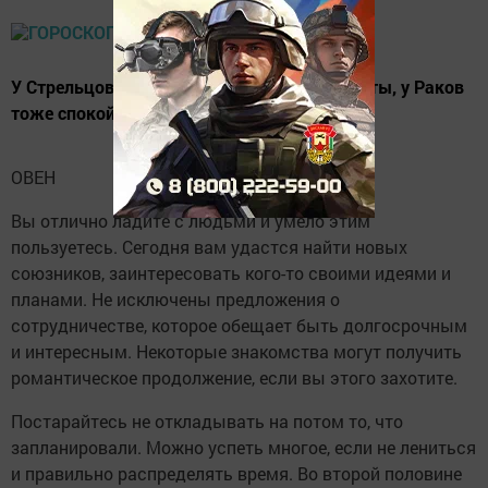
У Стрельцов благоприятный день для работы, у Раков
тоже спокойный благоприятный день
ОВЕН
Вы отлично ладите с людьми и умело этим
пользуетесь. Сегодня вам удастся найти новых
союзников, заинтересовать кого-то своими идеями и
планами. Не исключены предложения о
сотрудничестве, которое обещает быть долгосрочным
и интересным. Некоторые знакомства могут получить
романтическое продолжение, если вы этого захотите.
Постарайтесь не откладывать на потом то, что
запланировали. Можно успеть многое, если не лениться
и правильно распределять время. Во второй половине