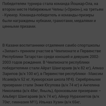
Победителем турнира стала команда Йошкар-Ола, на
втором месте Набережные Челны («Орион»), на третьем
- Кукмор. Команда-победитель и команды-призеры
были награждены кубками, грамотами, медалями и
ценными призами.
В Казани воспитанники отделения самбо спортшколы
«Зилант» приняли участие в Чемпионате и Первенстве
Республики Татарстан среди юношей и девушек 2002-
2003 годов рождения. В Чемпионате республики
победителями стали Айрат Шангараев (в/к 82 кг), Алмаз
Зарипов (в/к 100 кг), в Первенстве республики - Максим
Исаев(в/к 52 кг, Кукморская школа №4). Серебряными
призерами стали Энже Юсупова (в/к 74 кг) и Ангелина
Николаева (в/к 48кг, Яныль), бронзовыми призерами –
Альберт Шангараев (в/к 74 кг), Айнур Нурахметов (в/к
70кг, гимназия №1), Ильназ Хузин (в/к 65кг,