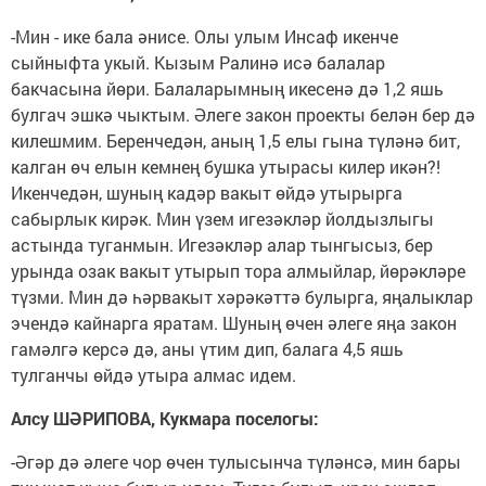
-Мин - ике бала әнисе. Олы улым Инсаф икенче
сыйныфта укый. Кызым Ралинә исә балалар
бакчасына йөри. Балаларымның икесенә дә 1,2 яшь
булгач эшкә чыктым. Әлеге закон проекты белән бер дә
килешмим. Беренчедән, аның 1,5 елы гына түләнә бит,
калган өч елын кемнең бушка утырасы килер икән?!
Икенчедән, шуның кадәр вакыт өйдә утырырга
сабырлык кирәк. Мин үзем игезәкләр йолдызлыгы
астында туганмын. Игезәкләр алар тынгысыз, бер
урында озак вакыт утырып тора алмыйлар, йөрәкләре
түзми. Мин дә һәрвакыт хәрәкәттә булырга, яңалыклар
эчендә кайнарга яратам. Шуның өчен әлеге яңа закон
гамәлгә керсә дә, аны үтим дип, балага 4,5 яшь
тулганчы өйдә утыра алмас идем.
Алсу ШӘРИПОВА, Кукмара поселогы:
-Әгәр дә әлеге чор өчен тулысынча түләнсә, мин бары