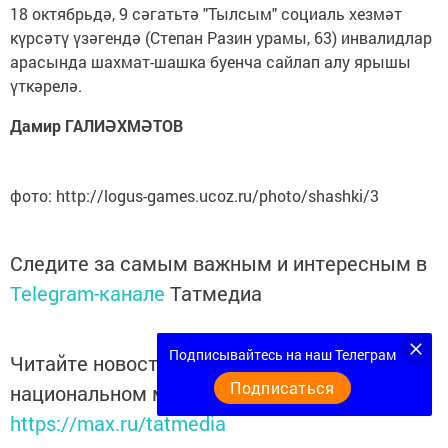
18 октябрьдә, 9 сәгатьтә "Тылсым" социаль хезмәт
күрсәтү үзәгендә (Степан Разин урамы, 63) инвалидлар
арасында шахмат-шашка буенча сайлап алу ярышы
үткәрелә.
Дамир ГАЛИӘХМӘТОВ
фото: http://logus-games.ucoz.ru/photo/shashki/3
Следите за самым важным и интересным в
Telegram-канале
Татмедиа
Подписывайтесь на наш Телеграм
Читайте новости Татарстана в
Подписаться
национальном мессенджере MАХ:
https://max.ru/tatmedia