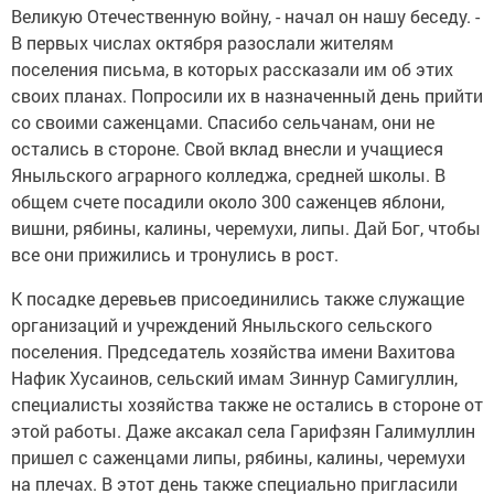
Великую Отечественную войну, - начал он нашу беседу. -
В первых числах октября разослали жителям
поселения письма, в которых рассказали им об этих
своих планах. Попросили их в назначенный день прийти
со своими саженцами. Спасибо сельчанам, они не
остались в стороне. Свой вклад внесли и учащиеся
Яныльского аграрного колледжа, средней школы. В
общем счете посадили около 300 саженцев яблони,
вишни, рябины, калины, черемухи, липы. Дай Бог, чтобы
все они прижились и тронулись в рост.
К посадке деревьев присоединились также служащие
организаций и учреждений Яныльского сельского
поселения. Председатель хозяйства имени Вахитова
Нафик Хусаинов, сельский имам Зиннур Самигуллин,
специалисты хозяйства также не остались в стороне от
этой работы. Даже аксакал села Гарифзян Галимуллин
пришел с саженцами липы, рябины, калины, черемухи
на плечах. В этот день также специально пригласили