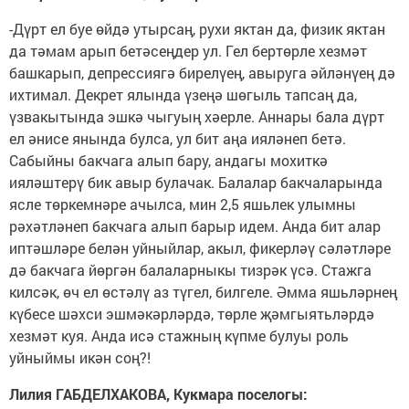
-Дүрт ел буе өйдә утырсаң, рухи яктан да, физик яктан
да тәмам арып бетәсеңдер ул. Гел бертөрле хезмәт
башкарып, депрессиягә бирелүең, авыруга әйләнүең дә
ихтимал. Декрет ялында үзеңә шөгыль тапсаң да,
үзвакытында эшкә чыгуың хәерле. Аннары бала дүрт
ел әнисе янында булса, ул бит аңа ияләнеп бетә.
Сабыйны бакчага алып бару, андагы мохиткә
ияләштерү бик авыр булачак. Балалар бакчаларында
ясле төркемнәре ачылса, мин 2,5 яшьлек улымны
рәхәтләнеп бакчага алып барыр идем. Анда бит алар
иптәшләре белән уйныйлар, акыл, фикерләү сәләтләре
дә бакчага йөргән балаларныкы тизрәк үсә. Стажга
килсәк, өч ел өстәлү аз түгел, билгеле. Әмма яшьләрнең
күбесе шәхси эшмәкәрләрдә, төрле җәмгыятьләрдә
хезмәт куя. Анда исә стажның күпме булуы роль
уйныймы икән соң?!
Лилия ГАБДЕЛХАКОВА, Кукмара поселогы: