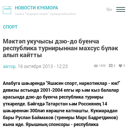
НОВОСТИ КУКМОРА
16+
Газета "Трудовая слава" - Кукморский район
СПОРТ
Мәктәп укучысы дзю-до буенча
республика турнирыннан махсус бүләк
алып кайтты
автор,
16 октября 2013 - 12:23
1303
0
0
Алабуга шәһәрендә "Яшәсен спорт, наркотиклар - юк!"
девизы астында 2001-2004 елгы ир һәм кыз балалар
арасында дзю-до буенча республика турниры
үткәрелде. Бәйгедә Татарстан һәм Россиянең 14
шәһәреннән 300ләп көрәшче катнашты. Кукмарадан
бары Руслан Баймаков (тренеры Марс Бәдретдинов)
кына иде. Ярышның спонсоры - республика