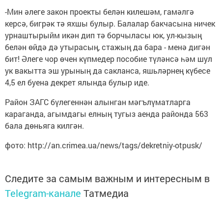
-Мин әлеге закон проекты белән килешәм, гамәлгә
керсә, бигрәк тә яхшы булыр. Балалар бакчасына ничек
урнаштырыйм икән дип тә борчыласы юк, ул-кызың
белән өйдә дә утырасың, стажың да бара - менә дигән
бит! Әлеге чор өчен күпмедер пособие түләнсә һәм шул
ук вакытта эш урының да сакланса, яшьләрнең күбесе
4,5 ел буена декрет ялында булыр иде.
Район ЗАГС бүлегеннән алынган мәгълүматларга
караганда, агымдагы елның тугыз аенда районда 563
бала дөньяга килгән.
фото: http://an.crimea.ua/news/tags/dekretniy-otpusk/
Следите за самым важным и интересным в
Telegram-канале
Татмедиа