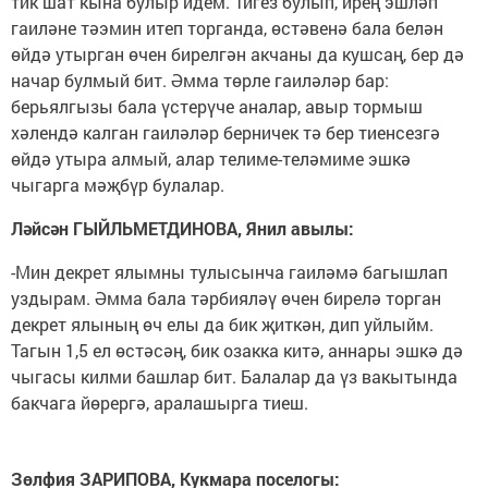
тик шат кына булыр идем. Тигез булып, ирең эшләп
гаиләне тәэмин итеп торганда, өстәвенә бала белән
өйдә утырган өчен бирелгән акчаны да кушсаң, бер дә
начар булмый бит. Әмма төрле гаиләләр бар:
берьялгызы бала үстерүче аналар, авыр тормыш
хәлендә калган гаиләләр берничек тә бер тиенсезгә
өйдә утыра алмый, алар телиме-теләмиме эшкә
чыгарга мәҗбүр булалар.
Ләйсән ГЫЙЛЬМЕТДИНОВА, Янил авылы:
-Мин декрет ялымны тулысынча гаиләмә багышлап
уздырам. Әмма бала тәрбияләү өчен бирелә торган
декрет ялының өч елы да бик җиткән, дип уйлыйм.
Тагын 1,5 ел өстәсәң, бик озакка китә, аннары эшкә дә
чыгасы килми башлар бит. Балалар да үз вакытында
бакчага йөрергә, аралашырга тиеш.
Зөлфия ЗАРИПОВА, Кукмара поселогы: