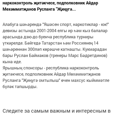
наркоконтроль җитәкчесе, подполковник Айдар
Мөхәммәтҗанов Русланга "Җиңүгә...
Алабуга шәһәрендә "Яшәсен спорт, наркотиклар - юк!"
девизы астында 2001-2004 елгы ир һәм кыз балалар
арасында дзю-до буенча республика турниры
үткәрелде. Бәйгедә Татарстан һәм Россиянең 14
шәһәреннән 300ләп көрәшче катнашты. Кукмарадан
бары Руслан Баймаков (тренеры Марс Бәдретдинов)
кына иде.
Ярышның спонсоры - республика наркоконтроль
җитәкчесе, подполковник Айдар Мөхәммәтҗанов
Русланга "Җиңүгә омтылыш" өчен махсус кыйммәтле
бүләк тапшырды.
Следите за самым важным и интересным в