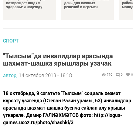
возвращает людям
день для важных
района 
здоровье и надежду
решений и перемен
молодо
СПОРТ
"Тылсым"да инвалидлар арасында
шахмат-шашка ярышлары узачак
автор,
14 октября 2013 - 18:18
770
0
0
18 октябрьдә, 9 сәгатьтә "Тылсым" социаль хезмәт
күрсәтү үзәгендә (Степан Разин урамы, 63) инвалидлар
арасында шахмат-шашка буенча сайлап алу ярышы
үткәрелә. Дамир ГАЛИӘХМӘТОВ фото: http://logus-
games.ucoz.ru/photo/shashki/3