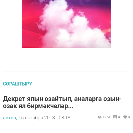
СОРАШТЫРУ
Декрет ялын озайтып, аналарга озын-
озак ял бирмәкчеләр...
автор,
15 октября 2013 - 08:18
1273
0
0