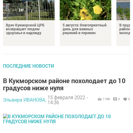
Врач Кукморской ЦРБ
5 августа: благоприятный
В пруду
возвращает людям
день для важных
района 
здоровье и надежду
решений и перемен
молодо
ПОСЛЕДНИЕ НОВОСТИ
В Кукморском районе похолодает до 10
градусов ниже нуля
15 февраля 2022 -
Эльвира ИВАНОВА,
1168
0
0
14:36