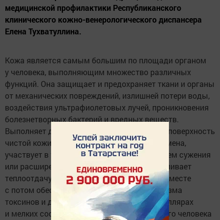
медицинской профилактики Республиканского
клинического кожно-венерологического диспансера
Елена Тухватуллина.
Кожа является самым большим по площади органом
у человека, выполняющим множество различных
функций. Она защищает и предохраняет ткани и органы
от механических повреждений, излишней потери воды,
воздействия ультрафиолетовых лучей, проникновения
болезнетворных бактерий и вредных веществ.
Выполняет дыхательную функцию — через поверхность
чистой кожи осуществляется до 1% газообмена,
участвует в терморегуляции организма путем сужения
или расширения кровеносных сосудов, усиливает
теплоотдачу путем потовыделения. Также вместе
с потом обеспечивает выделение из организма
токсинов и даже тяжелых металлов. В капиллярах
и мелких сосудах кожного покрова взрослого человека