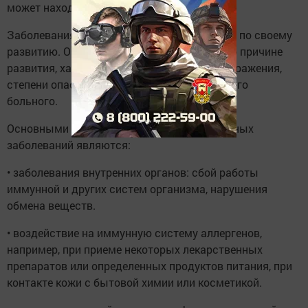
может находиться свыше литра крови.
Заболевания кожи сложны и разнообразны по своему
развитию. Они отличаются друг от друга по причине
развития, характеру протекания, глубине поражения,
степени опасности для окружающих и самого
больного.
Основными причинами возникновения кожных
заболеваний являются:
• заболевания внутренних органов: сбой работы
иммунной и других систем организма, нарушения
обмена веществ.
• воздействие на иммунную систему аллергенов,
например, при приеме некоторых лекарственных
препаратов или определенных продуктов питания, при
контакте кожи с бытовой химии или косметикой.