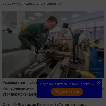
во всех муниципальных районах.
Развивается система трудоустройства молодежи.
Подписывайтесь на наш Телеграм
Республиканский центр студенческих трудовых
Подписаться
отрядов признан лучшим в России
Фото: © Владимир Васильев / «Татар-информ»