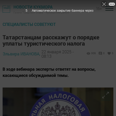
НОВОСТИ КУКМОРА
16+
4
Автоматическое закрытие баннера через
Газета "Трудовая слава" - Кукморский район
СПЕЦИАЛИСТЫ СОВЕТУЮТ
Татарстанцам расскажут о порядке
уплаты туристического налога
22 января 2025 -
Эльвира ИВАНОВА,
306
0
0
08:13
В ходе вебинара эксперты ответят на вопросы,
касающиеся обсуждаемой темы.