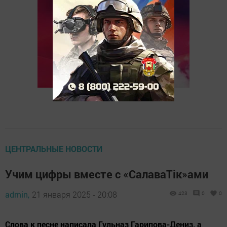
ЦЕНТРАЛЬНЫЕ НОВОСТИ
Учим цифры вместе с «СалаваТік»ами
admin,
21 января 2025 - 20:08
423
0
0
Слова к песне написала Гульназ Гарипова-Дениз, а