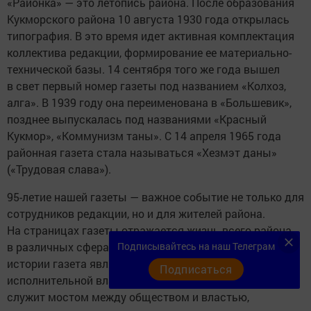
«Районка» — это летопись района. После образования
Кукморского района 10 августа 1930 года открылась
типография. В это время идет активная комплектация
коллектива редакции, формирование ее материально-
технической базы. 14 сентября того же года вышел
в свет первый номер газеты под названием «Колхоз,
алга». В 1939 году она переименована в «Большевик»,
позднее выпускалась под названиями «Красный
Кукмор», «Коммунизм таны». С 14 апреля 1965 года
районная газета стала называться «Хезмэт даны»
(«Трудовая слава»).
95-летие нашей газеты — важное событие не только для
сотрудников редакции, но и для жителей района.
На страницах газеты отражается жизнь всего района
Подписывайтесь на наш Телеграм
в различных сферах деятельности. За все 95 лет своей
истории газета являлась проводником идей
Подписаться
исполнительной власти и населения района. Газета
служит мостом между обществом и властью,