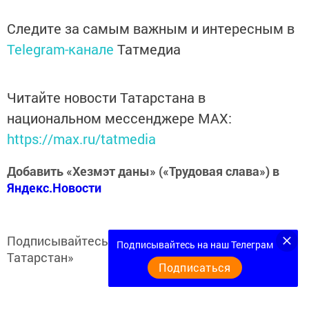
Следите за самым важным и интересным в
Telegram-канале
Татмедиа
Читайте новости Татарстана в
национальном мессенджере MАХ:
https://max.ru/tatmedia
Добавить «Хезмэт даны» («Трудовая слава») в
Яндекс.Новости
Подписывайтесь на
Telegram-канал
«Кукмор
Подписывайтесь на наш Телеграм
Татарстан»
Подписаться