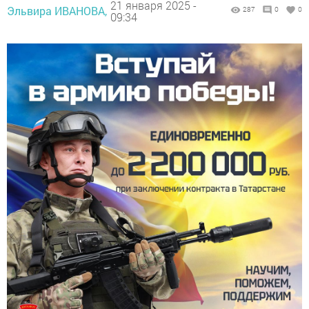
21 января 2025 -
Эльвира ИВАНОВА,
287
0
0
09:34