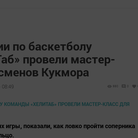
и по баскетболу
аб» провели мастер-
тсменов Кукмора
 08:49
880
0
х игры, показали, как ловко пройти соперника
льцо.