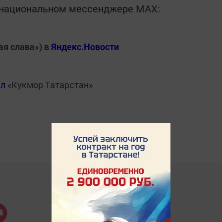
в национальном мессенджере MАХ:
ая слава») в
Яндекс.Новости
ал
«Кукмор Татарстан»