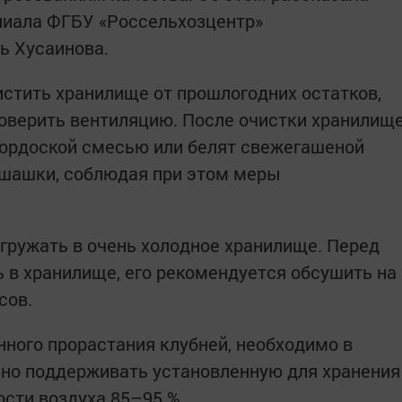
лиала ФГБУ «Россельхозцентр»
ь Хусаинова.
стить хранилище от прошлогодних остатков,
оверить вентиляцию. После очистки хранилищ
ордоской смесью или белят свежегашеной
 шашки, соблюдая при этом меры
агружать в очень холодное хранилище. Перед
ь в хранилище, его рекомендуется обсушить на
асов.
ного прорастания клубней, необходимо в
ьно поддерживать установленную для хранения
ости воздуха 85–95 %.