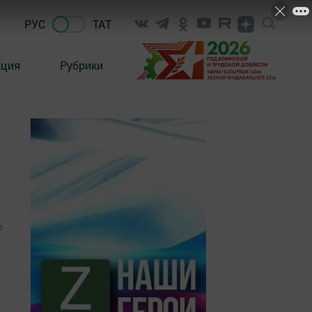
РУС
ТАТ
кция
Рубрики
о
0