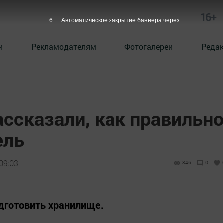
16+
5
Автоматическое закрытие баннера через
и
Рекламодателям
Фотогалереи
Реда
ссказали, как правильн
ель
09:03
846
0
готовить хранилище.