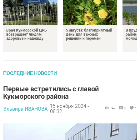
Врач Кукморской ЦРБ
5 августа: благоприятный
В пруду
возвращает людям
день для важных
района 
здоровье и надежду
решений и перемен
молодо
ПОСЛЕДНИЕ НОВОСТИ
Первые встретились с главой
Кукморского района
15 ноября 2024 -
Эльвира ИВАНОВА,
747
0
1
08:32