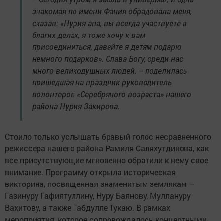
знакомая по имени Фания обрадовала меня,
сказав: «Нурия апа, вы всегда участвуете в
благих делах, я тоже хочу к вам
присоединиться, давайте я детям подарю
немного подарков». Слава Богу, среди нас
много великодушных людей, – поделилась
пришедшая на праздник руководитель
волонтеров «Серебряного возраста» нашего
района Нурия Закирова.
Стоило только услышать бравый голос несравненного
режиссера нашего района Рамиля Саляхутдинова, как
все присутствующие мгновенно обратили к нему свое
внимание. Программу открыла историческая
викторина, посвященная знаменитым землякам –
Газинуру Гафиятуллину, Нуру Баянову, Муллануру
Вахитову, а также Габдулле Тукаю. В рамках
мероприятия, которое сопровождалось концертными