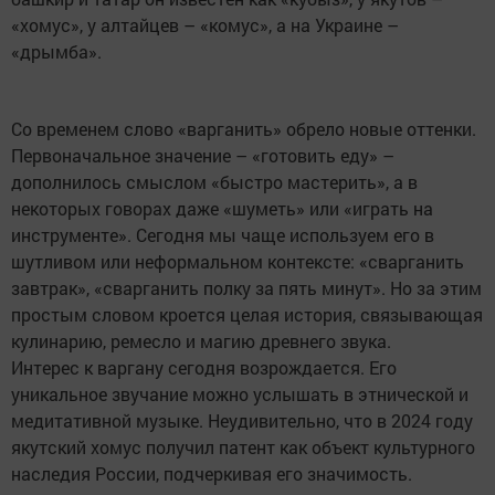
«хомус», у алтайцев – «комус», а на Украине –
«дрымба».
Со временем слово «варганить» обрело новые оттенки.
Первоначальное значение – «готовить еду» –
дополнилось смыслом «быстро мастерить», а в
некоторых говорах даже «шуметь» или «играть на
инструменте». Сегодня мы чаще используем его в
шутливом или неформальном контексте: «сварганить
завтрак», «сварганить полку за пять минут». Но за этим
простым словом кроется целая история, связывающая
кулинарию, ремесло и магию древнего звука.
Интерес к варгану сегодня возрождается. Его
уникальное звучание можно услышать в этнической и
медитативной музыке. Неудивительно, что в 2024 году
якутский хомус получил патент как объект культурного
наследия России, подчеркивая его значимость.