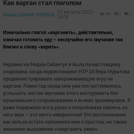
Как варган стал глаголом
10 августа 2025 -
Наиля ШАФИГУЛЛИНА,
259
0
0
14:05
Изначально глагол «варганить», действительно,
означал готовить еду – неслучайно его звучание так
близко к слову «варить».
Недавно на Медиа-Сабантуе я была по-настоящему
очарована, когда корреспондент НТР 24 Вера Муратова
продемонстрировала завораживающую игру на
варгане. Ровно год назад мне уже посчастливилось
услышать чистое звучание этого инструмента без
музыкального сопровождения и всяких аранжировок. Я
даже подержала его в руках и попробовала извлечь из
него звук – это нечто невероятное! Это воспоминание
как нельзя кстати напомнило мне о простом, но таком
знакомом выражении «сварганить ужин».