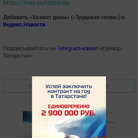
https://max.ru/tatmedia
Добавить «Хезмэт даны» («Трудовая слава») в
Яндекс.Новости
Подписывайтесь на
Telegram-канал
«Кукмор
Татарстан»
Перейти на страницу новости