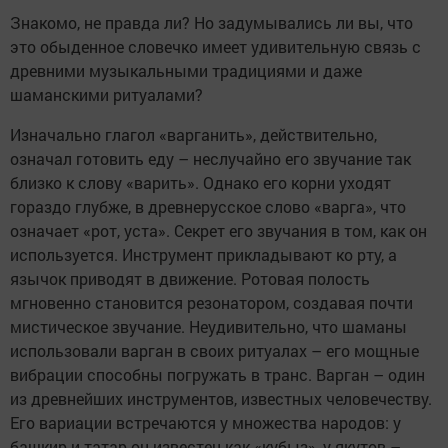
Знакомо, не правда ли? Но задумывались ли вы, что
это обыденное словечко имеет удивительную связь с
древними музыкальными традициями и даже
шаманскими ритуалами?
Изначально глагол «варганить», действительно,
означал готовить еду – неслучайно его звучание так
близко к слову «варить». Однако его корни уходят
гораздо глубже, в древнерусское слово «варга», что
означает «рот, уста». Секрет его звучания в том, как он
используется. Инструмент прикладывают ко рту, а
язычок приводят в движение. Ротовая полость
мгновенно становится резонатором, создавая почти
мистическое звучание. Неудивительно, что шаманы
использовали варган в своих ритуалах – его мощные
вибрации способны погружать в транс. Варган – один
из древнейших инструментов, известных человечеству.
Его вариации встречаются у множества народов: у
башкир и татар он известен как «кубыз», у якутов –