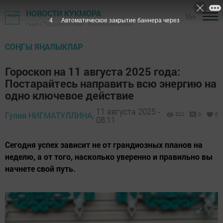
НОВОСТИ КУКМОРА
16+
2
Автоматическое закрытие баннера через
Газета "Трудовая слава" - Кукморский район
СОҢГЫ ЯҢАЛЫКЛАР
Гороскоп на 11 августа 2025 года:
Постарайтесь направить всю энергию на
одно ключевое действие
11 августа 2025 -
Гулия НИГМАТУЛЛИНА,
322
0
0
08:11
Сегодня успех зависит не от грандиозных планов на
неделю, а от того, насколько уверенно и правильно вы
начнете свой путь.