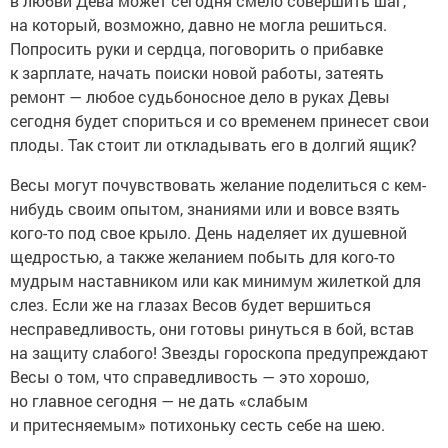
в любви Дева может сегодня смело совершить шаг,
на который, возможно, давно не могла решиться.
Попросить руки и сердца, поговорить о прибавке
к зарплате, начать поиски новой работы, затеять
ремонт — любое судьбоносное дело в руках Девы
сегодня будет спориться и со временем принесет свои
плоды. Так стоит ли откладывать его в долгий ящик?
Весы могут почувствовать желание поделиться с кем-
нибудь своим опытом, знаниями или и вовсе взять
кого-то под свое крыло. День наделяет их душевной
щедростью, а также желанием побыть для кого-то
мудрым наставником или как минимум жилеткой для
слез. Если же на глазах Весов будет вершиться
несправедливость, они готовы ринуться в бой, встав
на защиту слабого! Звезды гороскопа предупреждают
Весы о том, что справедливость — это хорошо,
но главное сегодня — не дать «слабым
и притесняемым» потихоньку сесть себе на шею.