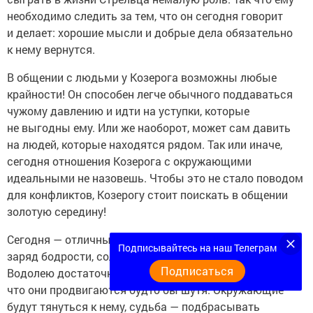
необходимо следить за тем, что он сегодня говорит
и делает: хорошие мысли и добрые дела обязательно
к нему вернутся.
В общении с людьми у Козерога возможны любые
крайности! Он способен легче обычного поддаваться
чужому давлению и идти на уступки, которые
не выгодны ему. Или же наоборот, может сам давить
на людей, которые находятся рядом. Так или иначе,
сегодня отношения Козерога с окружающими
идеальными не назовешь. Чтобы это не стало поводом
для конфликтов, Козерогу стоит поискать в общении
золотую середину!
Сегодня — отличный день, который подарит Водолею
Подписывайтесь на наш Телеграм
заряд бодрости, солнечной энергии и позитива!
Подписаться
Водолею достаточно взяться за дела, чтобы заметить,
что они продвигаются будто бы шутя. Окружающие
будут тянуться к нему, судьба — подбрасывать