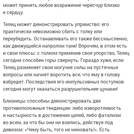
может принять любое возражение чересчур близко
к сердцу.
Телец может демонстрировать упрямство: его
практически невозможно сбить с толку или
переубедить. Останавливать его также бессмысленно,
как движущийся напролом танк! Впрочем, в этом есть
и свои плюсы: с толком применив свое упорство, Телец
сегодня способен горы свернуть. Гораздо хуже, если
Телец разменяет свои могучие силы на пустячные
вопросы или начнет воротить все, что ему в голову
взбредет. Последствия его импульсивных поступков
сегодня могут оказаться разрушительнее цунами!
Близнецы способны демонстрировать две
противоположные тенденции: либо изворотливость
и настырность в достижении целей, либо фатализм
во всем, за что бы они ни взялись, действуя под
девизом: «Чему быть, того не миновать!». Есть