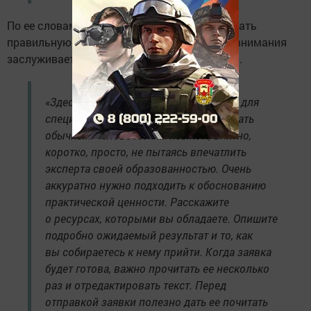
По ее словам, для начала необходимо выбрать
правильную секцию конкурса. Отдельного внимания
заслуживает и сам стиль изложения заявки.
«Здесь важно помнить, что вы пишете для
специалистов, но не узких. Лучше писать
обычным человеческим языком, внятно,
коротко, просто, не пытаясь впечатлить
эксперта своей образованностью. Очень
аккуратно нужно подходить к обоснованию
практической ценности. Расскажите
о ресурсах, которыми вы обладаете. Опишите
подробно ожидаемый результат и то, как
вы собираетесь к нему прийти. Когда заявка
будет готова, важно прочитать ее несколько
раз и отредактировать текст. Перед
отправкой заявки полезно дать ее почитать