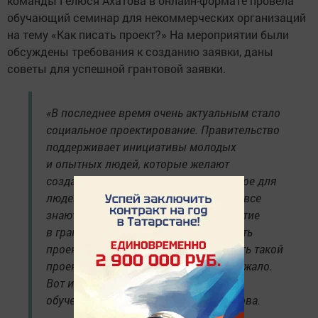
команды Гелюся Ахатова в онлайн-формате провела
обучающий семинар для некоммерческих организаций
на тему «Как писать проект?» На мероприятии были
обсуждены требования к созданию заявки, даны
советы для успешной грантовой заявки.
«В последнее время очень актуальным стало
социальное проектирование. Правительство
поддерживает инициативы молодых
и опытных людей, которые желают
создавать что-то новое, что-то полезное для
людей, для своего района. Однако, не все
знают, как правильно принимать участие
в грантах, какие они бывают, как писать
проект, как поставить цель, как сделать такой
проект, чтобы государство его поддержало.
Вот именно этому и было посвящено
обучение», — рассказала Гелюся Ахатова.