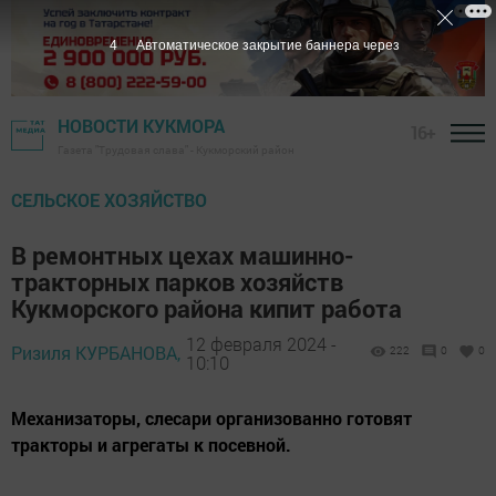
3
Автоматическое закрытие баннера через
НОВОСТИ КУКМОРА
16+
Газета "Трудовая слава" - Кукморский район
СЕЛЬСКОЕ ХОЗЯЙСТВО
В ремонтных цехах машинно-
тракторных парков хозяйств
Кукморского района кипит работа
12 февраля 2024 -
Ризиля КУРБАНОВА,
222
0
0
10:10
Механизаторы, слесари организованно готовят
тракторы и агрегаты к посевной.