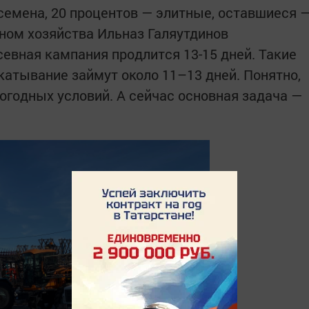
семена, 20 процентов — элитные, оставшиеся 
ном хозяйства Ильназ Галяутдинов
севная кампания продлится 13-15 дней. Такие
катывание займут около 11–13 дней. Понятно,
погодных условий. А сейчас основная задача —