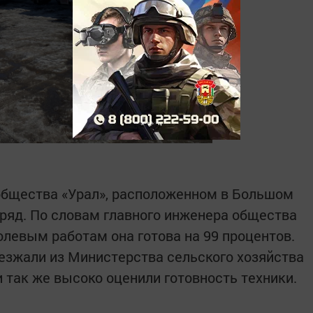
общества «Урал», расположенном в Большом
 ряд. По словам главного инженера общества
олевым работам она готова на 99 процентов.
езжали из Министерства сельского хозяйства
 так же высоко оценили готовность техники.