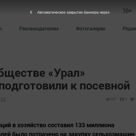
16+
4
Автоматическое закрытие баннера через
и
Рекламодателям
Фотогалереи
Реда
бществе «Урал»
подготовили к посевной
:32
627
0
ций в хозяйство составил 133 миллиона
ублей было потрачено на закупку сельхозмашин