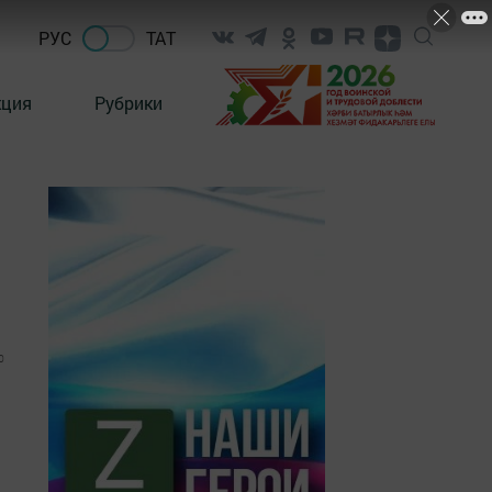
РУС
ТАТ
кция
Рубрики
0