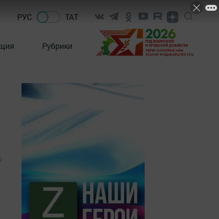
РУС
ТАТ
кция
Рубрики
0