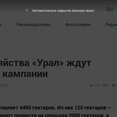
16+
6
Автоматическое закрытие баннера через
и
Рекламодателям
Фотогалереи
Реда
яйства «Урал» ждут
й кампании
3:34
1062
0
вляет 4495 гектаров. Из них 125 гектаров –
руют провести на площади 2000 гектаров, а