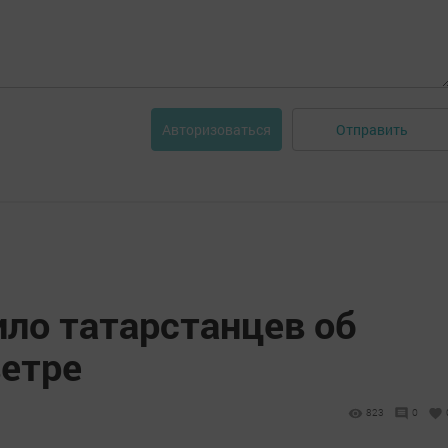
Отправить
Авторизоваться
ло татарстанцев об
ветре
823
0