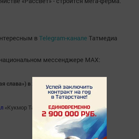
зяйстве «Рассвет» - строится мега-ферма.
интересным в
Telegram-канале
Татмедиа
в национальном мессенджере MАХ:
ая слава») в
Яндекс.Новости
ал
«Кукмор Татарстан»