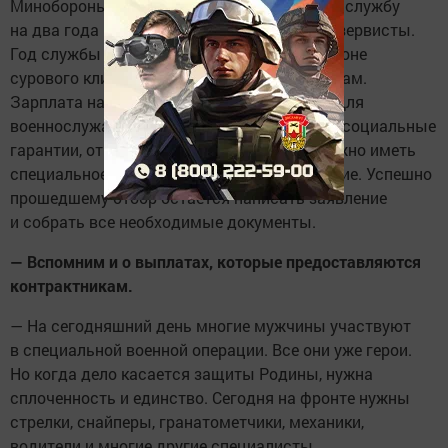
Минобороны России поступить на военную службу
на два года могут как призывники, так и резервисты.
Год службы на архипелаге Новая Земля в зоне
сурового климата приравнивается к 1,5 годам.
Зарплата начинается от 80 тысяч рублей. Для
военнослужащих предусмотрены льготы и социальные
гарантии, отпуск. Разумеется, для этого нужно иметь
специальное профессиональное образование. Успешно
прошедшему отбор остается написать заявление
и собрать все необходимые документы.
— Вспомним и о выплатах, которые предоставляются
контрактникам.
— На сегодняшний день многие мужчины участвуют
в специальной военной операции. Все они уже герои.
Но когда дело касается защиты Родины, нужна
сплоченность и единство. Сегодня на фронте нужны
стрелки, снайперы, гранатометчики, механики,
водители и многие другие специалисты.