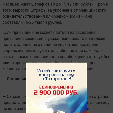
месяцев, ждет штраф от 10 до 15 тысяч рублей. Кроме
того, выросли штрафы за уклонение от медицинского
освидетельствования или медкомиссии — они
составили 15-25 тысяч рублей.
Если призывник не может явиться на заседание
призывной комиссии в указанный срок, то он должен
подать заявление о наличии уважительных причин
с приложением документов, либо явиться сам. Если
есть весомые основания для освобождения от службы
или отсрочки, то нужно сообщить об этом за два
месяца до начала работы призывной кампании.
— Остановимся на службе по контракту.
— Отважным, мужественным патриотам своей страны
предоставляется возможность пройти военную службу
по контракту. Так, в 12-м Главном управлении