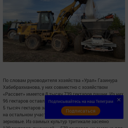
По словам руководителя хозяйства «Урал» Газинура
Хабибрахманова, у них совместно с хозяйством
«Рассвет» имеется 8 тысяч 739 гектаров пашни. Из них
96 гектаров оставляют под паровые земли, более
Подписывайтесь на наш Телеграм
5 тысяч гектаров занимают кормовые культуры,
Подписаться
на остальном участке планируют возделывать
зерновые. Из озимых культур тритикале засеяно