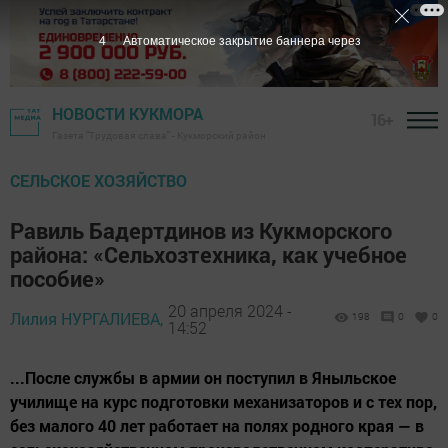
3
Автоматическое закрытие баннера через
НОВОСТИ КУКМОРА
16+
Газета "Трудовая слава" - Кукморский район
СЕЛЬСКОЕ ХОЗЯЙСТВО
Равиль Бадертдинов из Кукморского
района: «Сельхозтехника, как учебное
пособие»
20 апреля 2024 -
Лилия НУРГАЛИЕВА,
198
0
0
14:52
...После службы в армии он поступил в Яныльское
училище на курс подготовки механизаторов и с тех пор,
без малого 40 лет работает на полях родного края — в