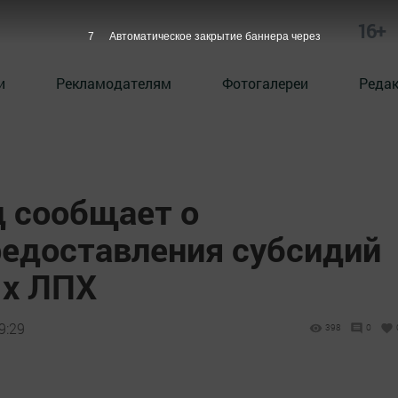
16+
6
Автоматическое закрытие баннера через
и
Рекламодателям
Фотогалереи
Реда
 сообщает о
едоставления субсидий
ых ЛПХ
9:29
398
0