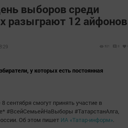
день выборов среди
х разыграют 12 айфонов
8:29
521
0
збиратели, у которых есть постоянная
8 сентября смогут принять участие в
се* #ВсейСемьейНаВыборы #ТатарстанАлга,
России. Об этом пишет
ИА «Татар-информ»
.