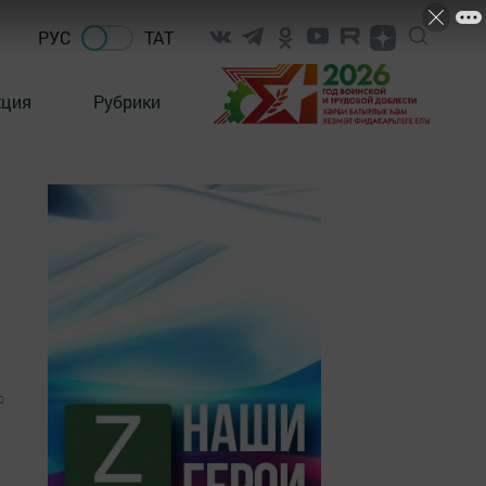
РУС
ТАТ
кция
Рубрики
0