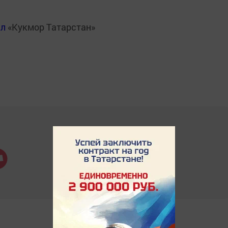
ал
«Кукмор Татарстан»