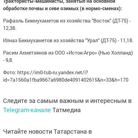
Трактористы-машинисты, занятые на основной
обработке почвы и севе озимых (в нормо-сменах):
Рафаэль Бикмухаметов из хозяйства "Восток" (ДТ-75) -
12,38.
Илназ Бикмухаметов из хозяйства "Урал" (ДТ-75) - 11,18.
Расим Ахметзянов из ООО «Исток-Агро» (Нью Холланд)
- 9,8.
Фото: https://im0-tub-ru.yandex.net/i?
id=7a1560a1fba9667a6980de4091402615&n=33&h=170
Следите за самым важным и интересным в
Telegram-канале
Татмедиа
Читайте новости Татарстана в