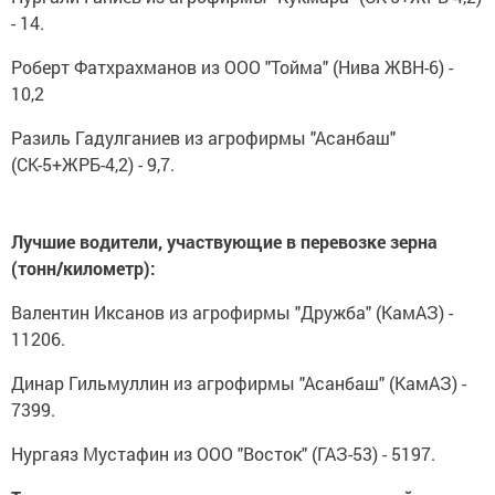
- 14.
Роберт Фатхрахманов из ООО "Тойма" (Нива ЖВН-6) -
10,2
Разиль Гадулганиев из агрофирмы "Асанбаш"
(СК-5+ЖРБ-4,2) - 9,7.
Лучшие водители, участвующие в перевозке зерна
(тонн/километр):
Валентин Иксанов из агрофирмы "Дружба" (КамАЗ) -
11206.
Динар Гильмуллин из агрофирмы "Асанбаш" (КамАЗ) -
7399.
Нургаяз Мустафин из ООО "Восток" (ГАЗ-53) - 5197.