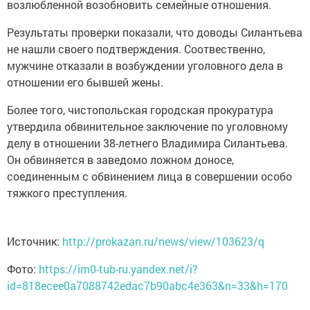
возлюбленной возобновить семейные отношения.
Результаты проверки показали, что доводы Силантьева
не нашли своего подтверждения. Соотвественно,
мужчине отказали в возбуждении уголовного дела в
отношении его бывшей жены.
Более того, чистопольская городская прокуратура
утвердила обвинительное заключение по уголовному
делу в отношении 38-летнего Владимира Силантьева.
Он обвиняется в заведомо ложном доносе,
соединенным с обвинением лица в совершении особо
тяжкого преступления.
Источник:
http://prokazan.ru/news/view/103623/q
Фото:
https://im0-tub-ru.yandex.net/i?
id=818ecee0a7088742edac7b90abc4e363&n=33&h=170