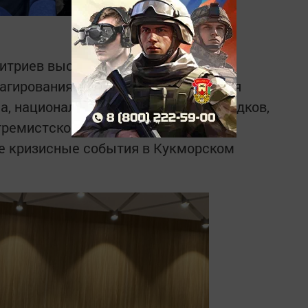
итриев выступил с предложением
агирования на угрозы возникновения
а, национализма, массовых беспорядков,
тремистской и террористической
ие кризисные события в Кукморском