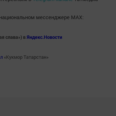
в национальном мессенджере MАХ:
ая слава») в
Яндекс.Новости
ал
«Кукмор Татарстан»