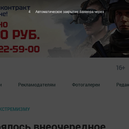
2
Автоматическое закрытие баннера через
16+
и
Рекламодателям
Фотогалереи
Реда
ЭКСТРЕМИЗМУ
оялось внеочередное