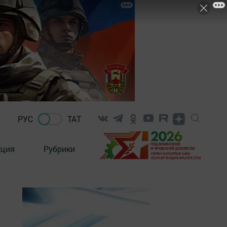
РУС
ТАТ
кция
Рубрики