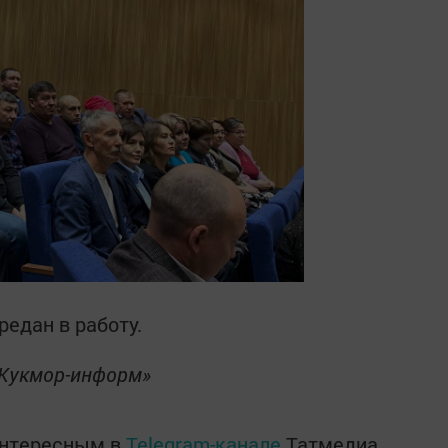
едан в работу.
«Кукмор-информ»
интересным в
Telegram-канале
Татмедиа