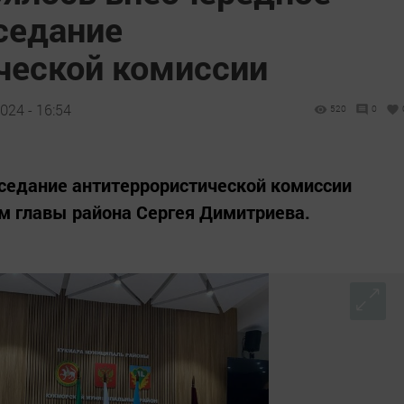
седание
ческой комиссии
024 - 16:54
520
0
седание антитеррористической комиссии
м главы района Сергея Димитриева.