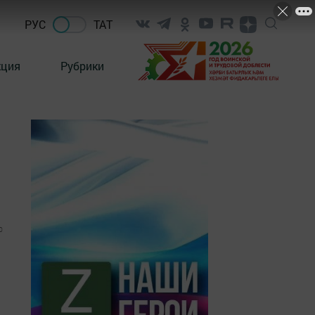
РУС
ТАТ
кция
Рубрики
0