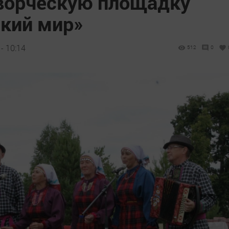
ворческую площадку
ский мир»
- 10:14
512
0