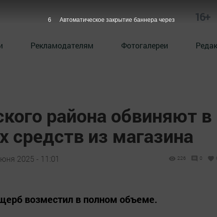
16+
4
Автоматическое закрытие баннера через
и
Рекламодателям
Фотогалереи
Реда
кого района обвиняют в
 средств из магазина
юня 2025 - 11:01
226
0
щерб возместил в полном объеме.