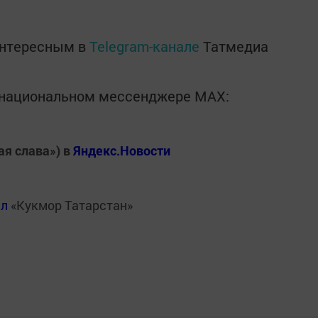
интересным в
Telegram-канале
Татмедиа
в национальном мессенджере MАХ:
ая слава») в
Яндекс.Новости
ал
«Кукмор Татарстан»