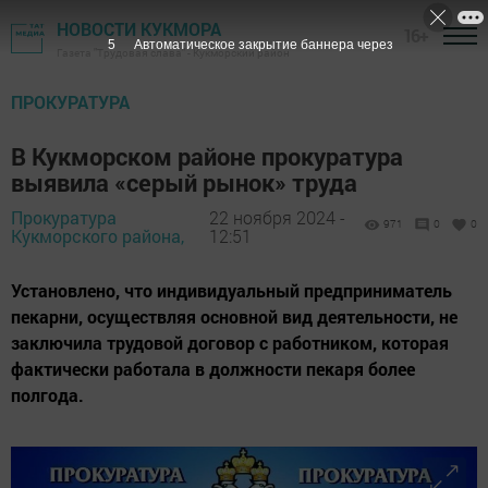
НОВОСТИ КУКМОРА
16+
4
Автоматическое закрытие баннера через
Газета "Трудовая слава" - Кукморский район
ПРОКУРАТУРА
В Кукморском районе прокуратура
выявила «серый рынок» труда
Прокуратура
22 ноября 2024 -
971
0
0
Кукморского района,
12:51
Установлено, что индивидуальный предприниматель
пекарни, осуществляя основной вид деятельности, не
заключила трудовой договор с работником, которая
фактически работала в должности пекаря более
полгода.