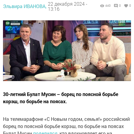
22 декабря 2024 -
Эльвира ИВАНОВА,
440
0
0
13:16
30-летний Булат Мусин – борец по поясной борьбе
корэш, по борьбе на поясах.
На телемарафоне «С Новым годом, семья!» российский
борец по поясной борьбе корэш, по борьбе на поясах
Булат Мусин
поделился
, кто вдохновляет его на