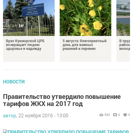
Врач Кукморской ЦРБ
5 августа: благоприятный
В пруду
возвращает людям
день для важных
района 
здоровье и надежду
решений и перемен
молодо
НОВОСТИ
Правительство утвердило повышение
тарифов ЖКХ на 2017 год
автор,
22 ноября 2016 - 13:00
533
0
0