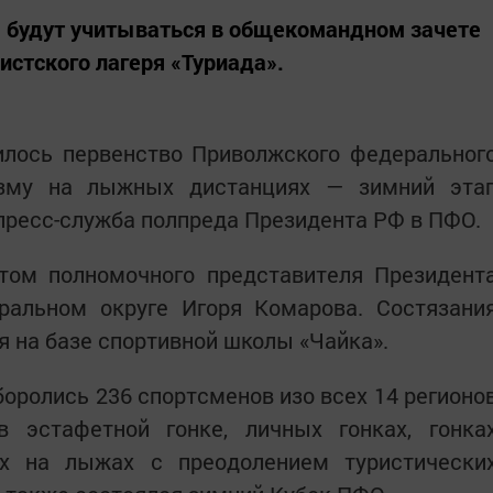
 будут учитываться в общекомандном зачете
истского лагеря «Туриада».
илось первенство Приволжского федеральног
изму на лыжных дистанциях — зимний эта
пресс-служба полпреда Президента РФ в ПФО.
атом полномочного представителя Президент
альном округе Игоря Комарова. Состязани
я на базе спортивной школы «Чайка».
боролись 236 спортсменов изо всех 14 регионо
в эстафетной гонке, личных гонках, гонка
ах на лыжах с преодолением туристически