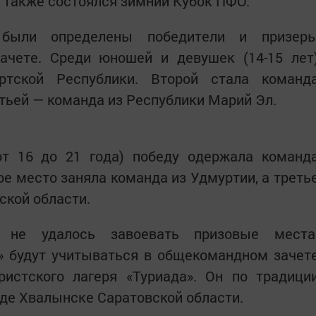
а также состоялся зимний Кубок ПФО.
были определены победители и призер
ачете. Среди юношей и девушек (14-15 лет
ртской Республики. Второй стала команд
етьей — команда из Республики Марий Эл.
т 16 до 21 года) победу одержала команд
ое место заняла команда из Удмуртии, а треть
ской области.
а не удалось завоевать призовые места
» будут учитываться в общекомандном зачет
уристского лагеря «Туриада». Он по традици
оде Хвалынске Саратовской области.