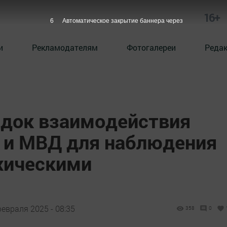
16+
5
Автоматическое закрытие баннера через
и
Рекламодателям
Фотогалереи
Реда
док взаимодействия
 и МВД для наблюдения
ихическими
февраля 2025 - 08:35
358
0