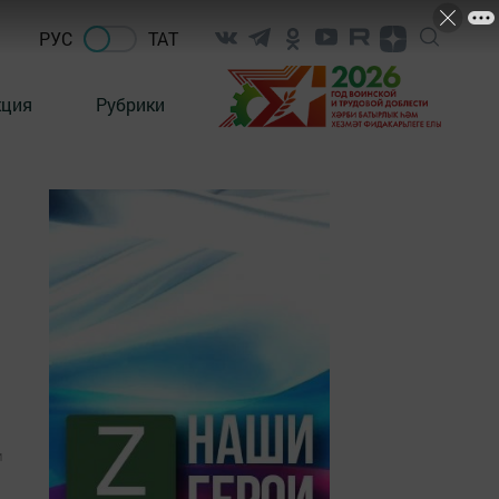
РУС
ТАТ
кция
Рубрики
1