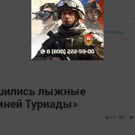
Отправить
Авторизоваться
ршились лыжные
мней Туриады»
208
0