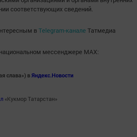
нии соответствующих сведений.
интересным в
Telegram-канале
Татмедиа
в национальном мессенджере MАХ:
ая слава») в
Яндекс.Новости
ал
«Кукмор Татарстан»