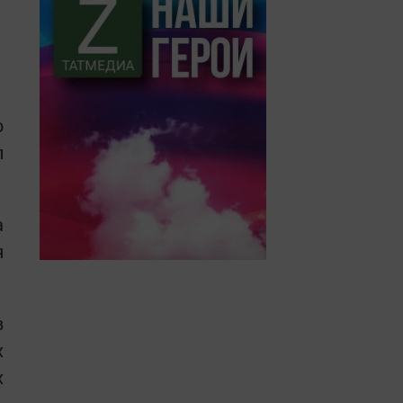
о
п
а
я
в
х
х