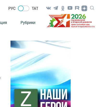
РУС
ТАТ
кция
Рубрики
0