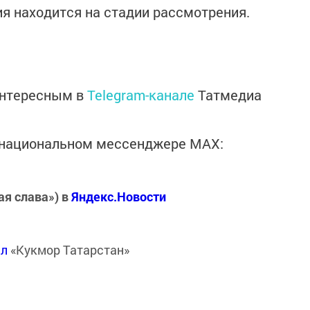
ия находится на стадии рассмотрения.
интересным в
Telegram-канале
Татмедиа
в национальном мессенджере MАХ:
ая слава») в
Яндекс.Новости
ал
«Кукмор Татарстан»