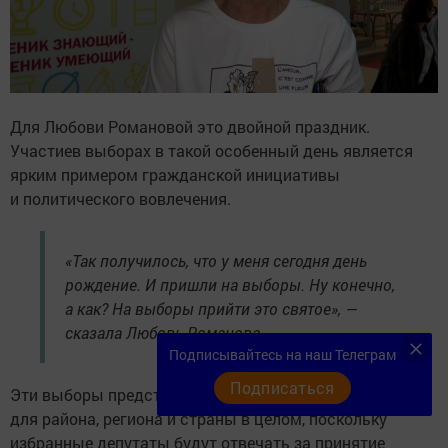
Для Любови Романовой это двойной праздник.
Участиев выборах в такой особенный день является
ярким примером гражданской инициативы
и политического вовлечения.
«Так получилось, что у меня сегодня день
рождение. И пришли на выборы. Ну конечно,
а как? На выборы прийти это святое», —
сказала Любовь Романова.
Подписывайтесь на наш Телеграм
Подписаться
Эти выборы представляют собой значимый момент
для района, региона и страны в целом, поскольку
избранные депутаты будут отвечать за принятие