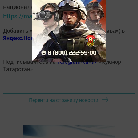
национальном мессенджере MАХ:
https://max.ru/tatmedia
Добавить «Хезмэт даны» («Трудовая слава») в
Яндекс.Новости
Подписывайтесь на
Telegram-канал
«Кукмор
Татарстан»
Перейти на страницу новости