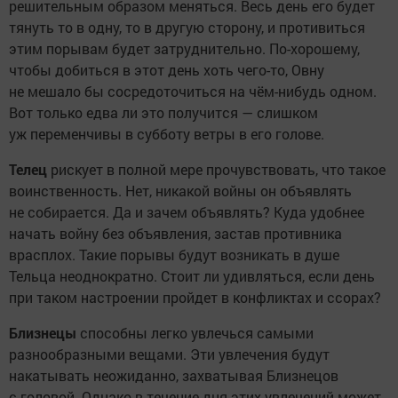
решительным образом меняться. Весь день его будет
тянуть то в одну, то в другую сторону, и противиться
этим порывам будет затруднительно. По-хорошему,
чтобы добиться в этот день хоть чего-то, Овну
не мешало бы сосредоточиться на чём-нибудь одном.
Вот только едва ли это получится — слишком
уж переменчивы в субботу ветры в его голове.
Телец
рискует в полной мере прочувствовать, что такое
воинственность. Нет, никакой войны он объявлять
не собирается. Да и зачем объявлять? Куда удобнее
начать войну без объявления, застав противника
врасплох. Такие порывы будут возникать в душе
Тельца неоднократно. Стоит ли удивляться, если день
при таком настроении пройдет в конфликтах и ссорах?
Близнецы
способны легко увлечься самыми
разнообразными вещами. Эти увлечения будут
накатывать неожиданно, захватывая Близнецов
с головой. Однако в течение дня этих увлечений может