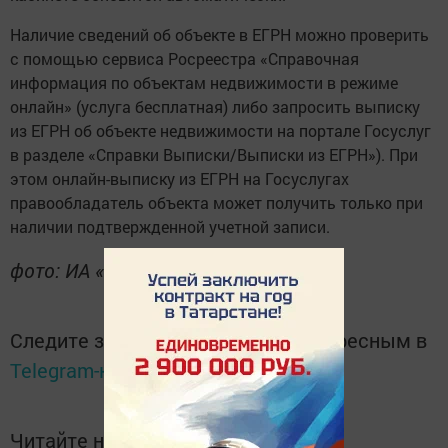
Наличие сведений об объекте в ЕГРН можно проверить
с помощью сервиса Росреестра «Справочная
информация по объектам недвижимости в режиме
онлайн» (услуга бесплатная) либо запросить выписку
из ЕГРН об объекте недвижимости на портале Госуслуг
в разделе «Справки Выписки/Выписки из ЕГРН»). При
этом онлайн-выписку из ЕГРН на Госуслугах
правообладатель объекта может получить только при
наличии подтвержденной учетной записи.
фото: ИА «Татар-информ»
Следите за самым важным и интересным в
Telegram-канале
Татмедиа
Читайте новости Татарстана в