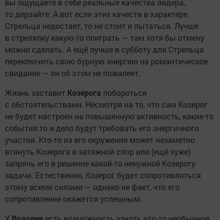
вы ощущаете в себе реальные качества лидера,
то дерзайте. А вот если этих качеств в характере
Стрельца недостает, то не стоит и пытаться. Лучше
в стрелялку какую-то поиграть — там хотя бы отмену
можно сделать. А ещё лучше в субботу для Стрельца
переключить свою бурную энергию на романтическое
свидание — он об этом не пожалеет.
Жизнь заставит
Козерога
побороться
с обстоятельствами. Несмотря на то, что сам Козерог
не будет настроен на повышенную активность, какие-то
события то и дело будут требовать его энергичного
участия. Кто-то из его окружения может незаметно
втянуть Козерога в затяжной спор или (ещё хуже)
запрячь его в решение какой-то ненужной Козерогу
задачи. Естественно, Козерог будет сопротивляться
этому всеми силами — однако не факт, что его
сопротивление окажется успешным.
У
Водолея
есть возможность узнать что-то необычное