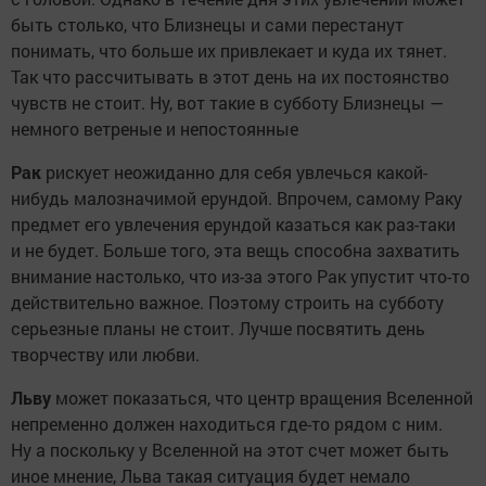
быть столько, что Близнецы и сами перестанут
понимать, что больше их привлекает и куда их тянет.
Так что рассчитывать в этот день на их постоянство
чувств не стоит. Ну, вот такие в субботу Близнецы —
немного ветреные и непостоянные
Рак
рискует неожиданно для себя увлечься какой-
нибудь малозначимой ерундой. Впрочем, самому Раку
предмет его увлечения ерундой казаться как раз-таки
и не будет. Больше того, эта вещь способна захватить
внимание настолько, что из-за этого Рак упустит что-то
действительно важное. Поэтому строить на субботу
серьезные планы не стоит. Лучше посвятить день
творчеству или любви.
Льву
может показаться, что центр вращения Вселенной
непременно должен находиться где-то рядом с ним.
Ну а поскольку у Вселенной на этот счет может быть
иное мнение, Льва такая ситуация будет немало