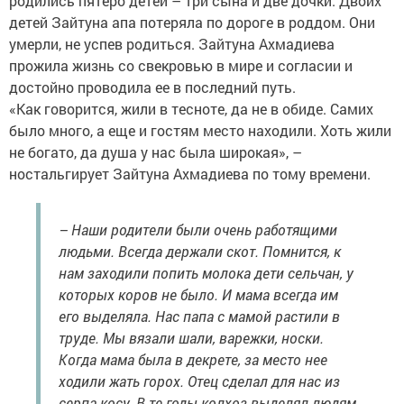
родились пятеро детей – три сына и две дочки. Двоих
детей Зайтуна апа потеряла по дороге в роддом. Они
умерли, не успев родиться. Зайтуна Ахмадиева
прожила жизнь со свекровью в мире и согласии и
достойно проводила ее в последний путь.
«Как говорится, жили в тесноте, да не в обиде. Самих
было много, а еще и гостям место находили. Хоть жили
не богато, да душа у нас была широкая», –
ностальгирует Зайтуна Ахмадиева по тому времени.
– Наши родители были очень работящими
людьми. Всегда держали скот. Помнится, к
нам заходили попить молока дети сельчан, у
которых коров не было. И мама всегда им
его выделяла. Нас папа с мамой растили в
труде. Мы вязали шали, варежки, носки.
Когда мама была в декрете, за место нее
ходили жать горох. Отец сделал для нас из
серпа косу. В те годы колхоз выделял людям