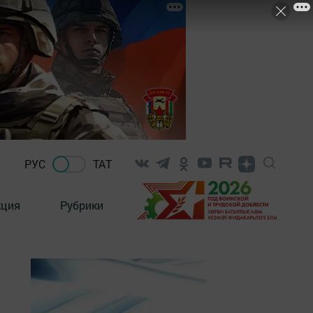
РУС
ТАТ
кция
Рубрики