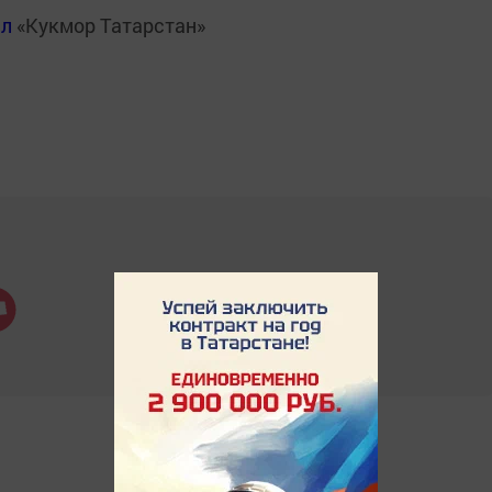
ал
«Кукмор Татарстан»