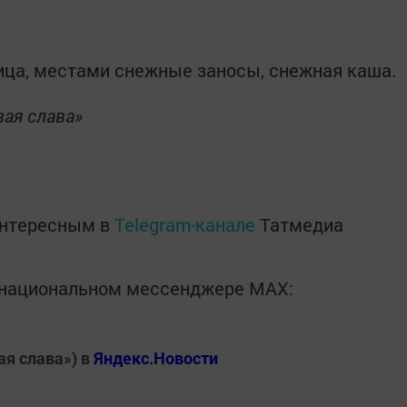
ица, местами снежные заносы, снежная каша.
вая слава»
интересным в
Telegram-канале
Татмедиа
в национальном мессенджере MАХ:
ая слава») в
Яндекс.Новости