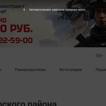
5
Автоматическое закрытие баннера через
16+
и
Рекламодателям
Фотогалереи
Реда
ского района