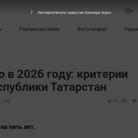
16+
6
Автоматическое закрытие баннера через
и
Рекламодателям
Фотогалереи
Реда
 в 2026 году: критерии
спублики Татарстан
11:09
530
0
на пять лет.