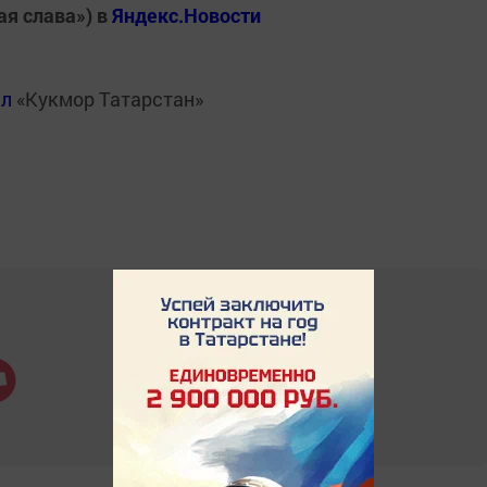
ая слава») в
Яндекс.Новости
ал
«Кукмор Татарстан»