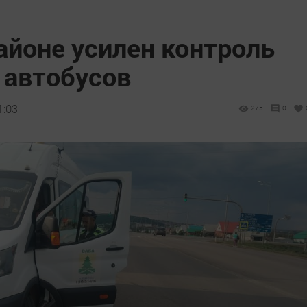
айоне усилен контроль
 автобусов
1:03
275
0