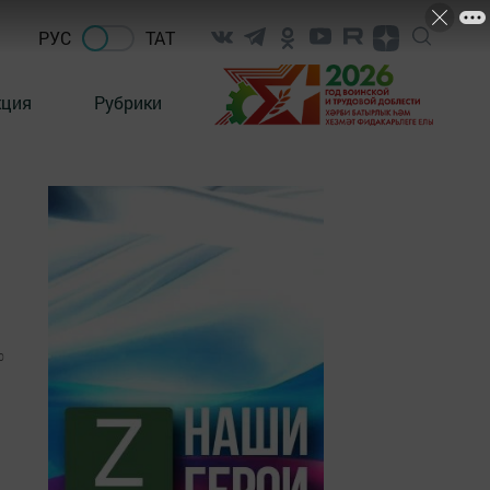
РУС
ТАТ
кция
Рубрики
0