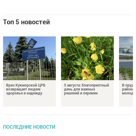
Топ 5 новостей
Врач Кукморской ЦРБ
5 августа: благоприятный
В пруду
возвращает людям
день для важных
района 
здоровье и надежду
решений и перемен
молодо
ПОСЛЕДНИЕ НОВОСТИ