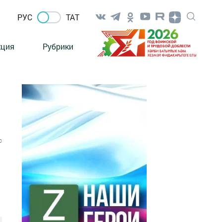
РУС
ТАТ
кция
Рубрики
0