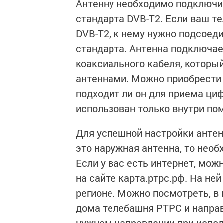
Антенну необходимо подключит
стандарта DVB-T2. Если ваш т
DVB-T2, к нему нужно подсоед
стандарта. Антенна подключа
коаксиального кабеля, которы
антеннами. Можно приобрести 
подходит ли он для приема ци
использован только внутри по
Для успешной настройки антен
это наружная антенна, то необ
Если у вас есть интернет, мож
на сайте карта.ртрс.рф. На н
регионе. Можно посмотреть, в
дома телебашня РТРС и направ
нужном направлении при испол