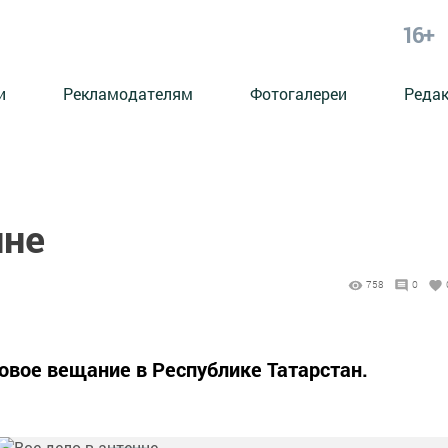
16+
и
Рекламодателям
Фотогалереи
Реда
нне
758
0
говое вещание в Республике Татарстан.