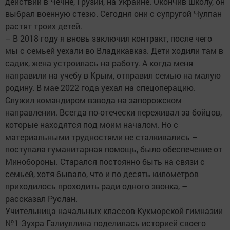
действий в Чечне, Грузии, на Украине. Окончив школу, он
выбрал военную стезю. Сегодня они с супругой Чулпан
растят троих детей.
– В 2018 году я вновь заключил контракт, после чего
мы с семьей уехали во Владикавказ. Дети ходили там в
садик, жена устроилась на работу. А когда меня
направили на учебу в Крым, отправил семью на малую
родину. В мае 2022 года уехал на спецоперацию.
Служил командиром взвода на запорожском
направлении. Всегда по-отечески переживал за бойцов,
которые находятся под моим началом. Но с
материальными трудностями не сталкивались –
поступала гуманитарная помощь, было обеспечение от
Минобороны. Старался постоянно быть на связи с
семьей, хотя бывало, что и по десять километров
приходилось проходить ради одного звонка, –
рассказал Руслан.
Учительница начальных классов Кукморской гимназии
№1 Зухра Галиуллина поделилась историей своего