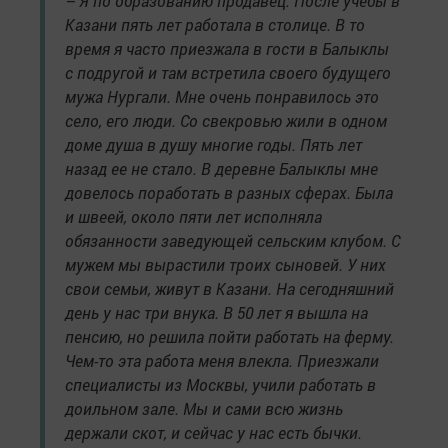
– Я по образованию продавец. После учебы в
Казани пять лет работала в столице. В то
время я часто приезжала в гости в Балыклы
с подругой и там встретила своего будущего
мужа Нургали. Мне очень понравилось это
село, его люди. Со свекровью жили в одном
доме душа в душу многие годы. Пять лет
назад ее не стало. В деревне Балыклы мне
довелось поработать в разных сферах. Была
и швеей, около пяти лет исполняла
обязанности заведующей сельским клубом. С
мужем мы вырастили троих сыновей. У них
свои семьи, живут в Казани. На сегодняшний
день у нас три внука. В 50 лет я вышла на
пенсию, но решила пойти работать на ферму.
Чем-то эта работа меня влекла. Приезжали
специалисты из Москвы, учили работать в
доильном зале. Мы и сами всю жизнь
держали скот, и сейчас у нас есть бычки.