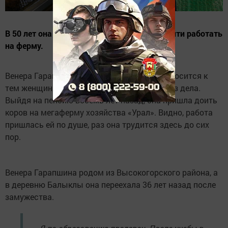
В 50 лет она вышла на пенсию и решила пойти работать
на ферму.
Венера Гарапшина из деревни Балыклы относится к
тем женщинам, которые не могут сидеть без дела.
Выйдя на пенсию восемь лет назад, она пришла доить
коров на мегаферму хозяйства «Урал». Видно, работа
пришлась ей по душе, раз она трудится здесь до сих
пор.
Венера Гарапшина родом из Высокогорского района, а
в деревню Балыклы она переехала 36 лет назад после
замужества.