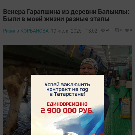
Венера Гарапшина из деревни Балыклы:
Были в моей жизни разные этапы
Ризилә КОРБАНОВА,
19 июля 2025 - 13:02
463
0
0