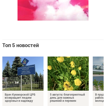
Топ 5 новостей
Врач Кукморской ЦРБ
5 августа: благоприятный
В пруду
возвращает людям
день для важных
района 
здоровье и надежду
решений и перемен
молодо