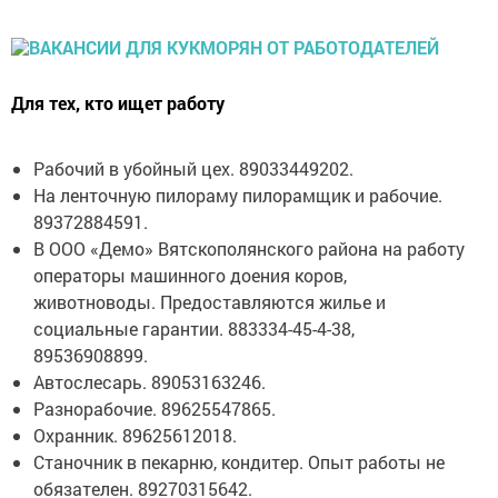
Для тех, кто ищет работу
Рабочий в убойный цех. 89033449202.
На ленточную пилораму пилорамщик и рабочие.
89372884591.
В ООО «Демо» Вятскополянского района на работу
операторы машинного доения коров,
животноводы. Предоставляются жилье и
социальные гарантии. 883334-45-4-38,
89536908899.
Автослесарь. 89053163246.
Разнорабочие. 89625547865.
Охранник. 89625612018.
Станочник в пекарню, кондитер. Опыт работы не
обязателен. 89270315642.