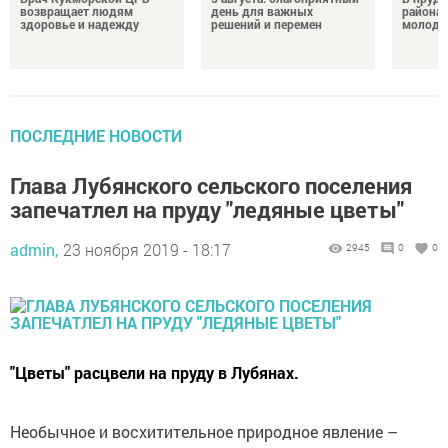
возвращает людям
день для важных
района 
здоровье и надежду
решений и перемен
молодо
ПОСЛЕДНИЕ НОВОСТИ
Глава Лубянского сельского поселения
запечатлел на пруду "ледяные цветы"
admin,
23 ноября 2019 - 18:17
2945
0
0
"Цветы" расцвели на пруду в Лубянах.
Необычное и восхитительное природное явление –