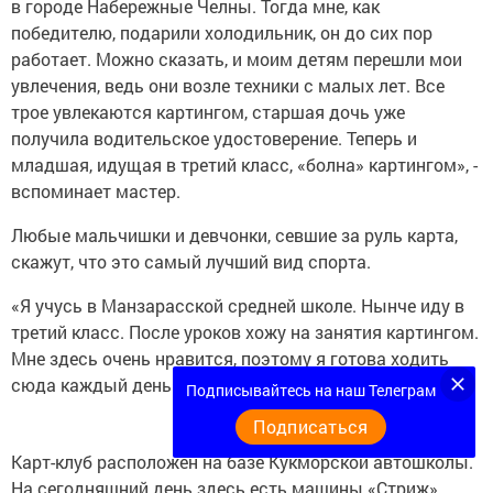
в городе Набережные Челны. Тогда мне, как
победителю, подарили холодильник, он до сих пор
работает. Можно сказать, и моим детям перешли мои
увлечения, ведь они возле техники с малых лет. Все
трое увлекаются картингом, старшая дочь уже
получила водительское удостоверение. Теперь и
младшая, идущая в третий класс, «болна» картингом», -
вспоминает мастер.
Любые мальчишки и девчонки, севшие за руль карта,
скажут, что это самый лучший вид спорта.
«Я учусь в Манзарасской средней школе. Нынче иду в
третий класс. После уроков хожу на занятия картингом.
Мне здесь очень нравится, поэтому я готова ходить
сюда каждый день», - говорит Амелия Артемьева.
Подписывайтесь на наш Телеграм
Подписаться
Карт-клуб расположен на базе Кукморской автошколы.
На сегодняшний день здесь есть машины «Стриж»,