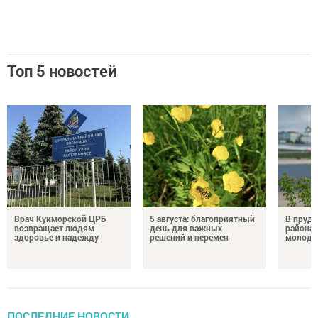
Топ 5 новостей
Врач Кукморской ЦРБ
5 августа: благоприятный
В пруду
возвращает людям
день для важных
района 
здоровье и надежду
решений и перемен
молодо
ПОСЛЕДНИЕ НОВОСТИ