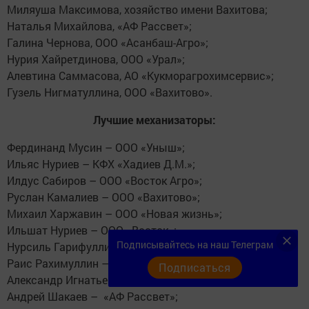
Миляуша Максимова, хозяйство имени Вахитова;
Наталья Михайлова, «АФ Рассвет»;
Галина Чернова, ООО «Асанбаш-Агро»;
Нурия Хайретдинова, ООО «Урал»;
Алевтина Саммасова, АО «Кукморагрохимсервис»;
Гузель Нигматуллина, ООО «Вахитово».
Лучшие механизаторы:
Фердинанд Мусин – ООО «Уныш»;
Ильяс Нуриев – КФХ «Хадиев Д.М.»;
Илдус Сабиров – ООО «Восток Агро»;
Руслан Камалиев – ООО «Вахитово»;
Михаил Харжавин – ООО «Новая жизнь»;
Ильшат Нуриев – ООО «Восток»;
Подписывайтесь на наш Телеграм
Нурсиль Гарифуллин – хозяйство «Урал»;
Раис Рахимуллин – хозяйство имени Вахитова;
Подписаться
Александр Игнатьев – хозяйство имени Вахитова;
Андрей Шакаев – «АФ Рассвет»;