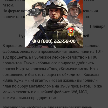
газом.
На ферме построили животноводческие помещения,
рассчитанные на 120 голов свиней и 100 коров.
1 января
Нужно сырье для мартеновских печей
В прошлом году план по сдаче металлолома валяная
фабрика, элеватор и промкомбинат выполнили на 101-
102 процента, а Лубянское лесное хозяйство на 186
процентов. Также небольшого прироста добились
совхоз Нырты, колхозы «Тан», «Коммунизмга». Но, к
сожалению, и без отстающих не обходится. Колхозы
«Виль Кужым», «Гигант», «Новая жизнь» выполнили
план по сбору металлолома на 39-59 процентов. То же
можно сказать и о швейной фабрике №6, МСО,
коммунальных предприятиях.
Металлолом необходим для мартеновских печей.