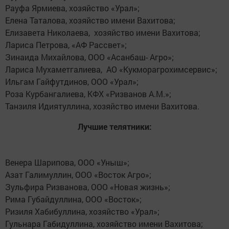
Рауфа Ярмиева, хозяйство «Урал»;
Елена Таталова, хозяйство имени Вахитова;
Елизавета Николаева, хозяйство имени Вахитова;
Лариса Петрова, «АФ Рассвет»;
Зинаида Михайлова, ООО «Асанбаш- Агро»;
Лариса Мухаметгалиева, АО «Кукморагрохимсервис»;
Ильгам Гайфутдинов, ООО «Урал»;
Роза Курбангалиева, КФХ «Ризванов А.М.»;
Танзиля Идиятуллина, хозяйство имени Вахитова.
Лучшие телятники:
Венера Шарипова, ООО «Уныш»;
Азат Галимуллин, ООО «Восток Агро»;
Зульфира Ризванова, ООО «Новая жизнь»;
Рима Губайдуллина, ООО «Восток»;
Ризиля Хабибуллина, хозяйство «Урал»;
Гульнара Габидуллина, хозяйство имени Вахитова;