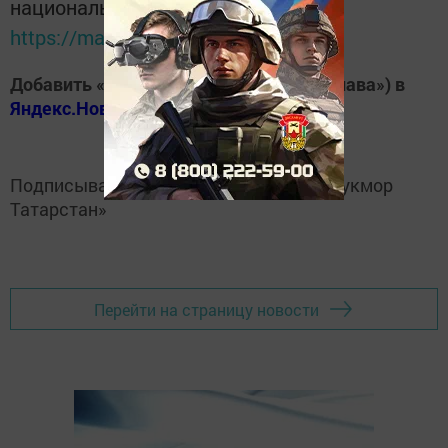
национальном мессенджере MАХ:
https://max.ru/tatmedia
Добавить «Хезмэт даны» («Трудовая слава») в
Яндекс.Новости
Подписывайтесь на
Telegram-канал
«Кукмор
Татарстан»
Перейти на страницу новости