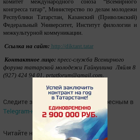
комитет международного союза “Всемирного
конгресса татар”, Министерство по делам молодежи
Республики Татарстан, Казанский (Приволжский)
Федеральный Университет, Институт филологии и
межкультурной коммуникации.
Ссылка на сайт:
http://diktant.tatar
Контактное лицо:
пресс-служба Всемирного
форума татарской молодежи Гайнуллина Ляйля 8
(927) 424 94 01, prtatforum@gmail.com.
Следите за самым важным и интересным в
Telegram-канале
Татмедиа
Читайте новости Татарстана в