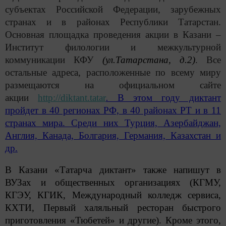
субъектах Российской Федерации, зарубежных
странах и в районах Республики Татарстан.
Основная площадка проведения акции в Казани –
Институт филологии и межкультурной
коммуникации КФУ
(ул.Татарстана, д.2)
. Все
остальные адреса, расположенные по всему миру
размещаются на официальном сайте
акции
http://diktant.tatar
.
В этом году диктант
пройдет в 40 регионах РФ, в 40 районах РТ и в 11
странах мира. Среди них Турция, Азербайджан,
Англия, Канада, Болгария, Германия, Казахстан и
др.
В Казани
«Татарча диктант»
также
напишут в
ВУЗах и общественных организациях (КГМУ,
КГЭУ, КГИК, Международный колледж сервиса,
КХТИ, Первый халяльный ресторан быстрого
приготовления «Тюбетей» и другие). Кроме этого,