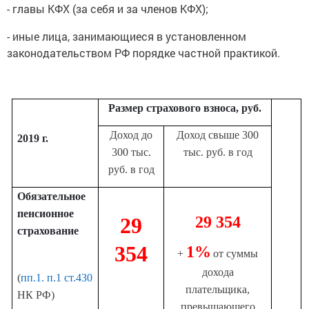
- главы КФХ (за себя и за членов КФХ);
- иные лица, занимающиеся в установленном
законодательством РФ порядке частной практикой.
Размер страхового взноса, руб.
Доход до
Доход свыше 300
2019 г.
300 тыс.
тыс. руб. в год
руб. в год
Обязательное
пенсионное
29
29 354
страхование
354
1%
+
от суммы
дохода
(
пп.1. п.1 ст.430
плательщика,
НК РФ)
превышающего