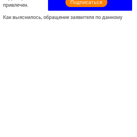
Подписаться
привлечен.
Как выяснилось, обращение заявителя по данному
факту, ранее направленное им в исполком, оставлено
без внимания.
По результатам проверки прокуратура внесла в адрес
главы Исполнительного комитета города Кукмор
представление об устранении выявленных нарушений и
привлечении виновных должностных лиц к
дисциплинарной ответственности.
Акт прокурорского реагирования находится на стадии
рассмотрения.