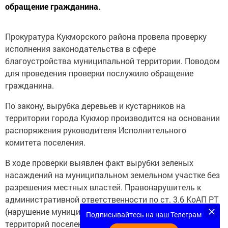
обращение гражданина.
Прокуратура Кукморского района провела проверку
исполнения законодательства в сфере
благоустройства муниципальной территории. Поводом
для проведения проверки послужило обращение
гражданина.
По закону, вырубка деревьев и кустарников на
территории города Кукмор производится на основании
распоряжения руководителя Исполнительного
комитета поселения.
В ходе проверки выявлен факт вырубки зеленых
насаждений на муниципальном земельном участке без
разрешения местных властей. Правонарушитель к
административной ответственности по ст. 3.6 КоАП РТ
(нарушение муниципальных правил благоустройства
Подписывайтесь на наш Телеграм
территорий поселений и городских округов) не