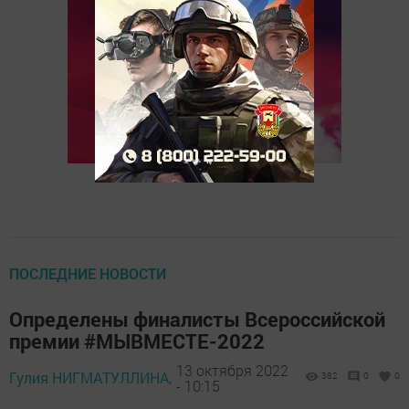
ПОСЛЕДНИЕ НОВОСТИ
Определены финалисты Всероссийской
премии #МЫВМЕСТЕ-2022
13 октября 2022
Гулия НИГМАТУЛЛИНА,
382
0
0
- 10:15