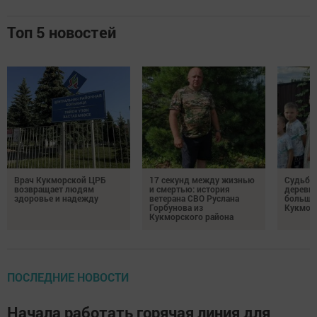
Топ 5 новостей
Врач Кукморской ЦРБ
17 секунд между жизнью
Судьба 
возвращает людям
и смертью: история
деревне
здоровье и надежду
ветерана СВО Руслана
большо
Горбунова из
Кукмор
Кукморского района
ПОСЛЕДНИЕ НОВОСТИ
Начала работать горячая линия для