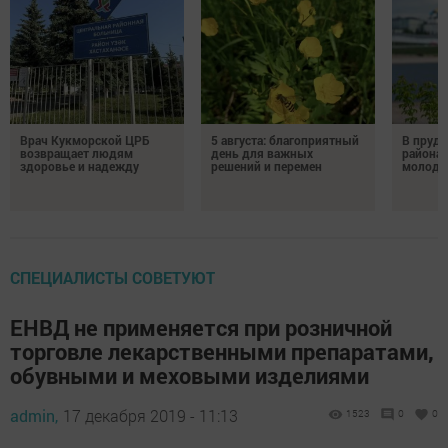
Врач Кукморской ЦРБ
5 августа: благоприятный
В пруду
возвращает людям
день для важных
района 
здоровье и надежду
решений и перемен
молодо
СПЕЦИАЛИСТЫ СОВЕТУЮТ
ЕНВД не применяется при розничной
торговле лекарственными препаратами,
обувными и меховыми изделиями
admin,
17 декабря 2019 - 11:13
1523
0
0