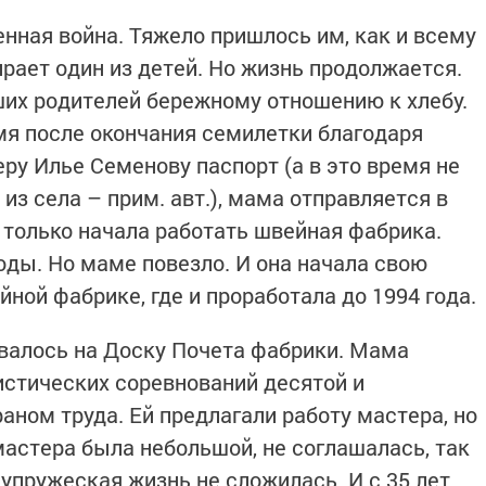
нная война. Тяжело пришлось им, как и всему
рает один из детей. Но жизнь продолжается.
их родителей бережному отношению к хлебу.
мя после окончания семилетки благодаря
ру Илье Семенову паспорт (а в это время не
з села – прим. авт.), мама отправляется в
ы только начала работать швейная фабрика.
оды. Но маме повезло. И она начала свою
ной фабрике, где и проработала до 1994 года.
валось на Доску Почета фабрики. Мама
стических соревнований десятой и
аном труда. Ей предлагали работу мастера, но
 мастера была небольшой, не соглашалась, так
супружеская жизнь не сложилась. И с 35 лет