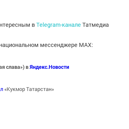
интересным в
Telegram-канале
Татмедиа
в национальном мессенджере MАХ:
ая слава») в
Яндекс.Новости
ал
«Кукмор Татарстан»