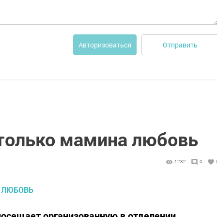
Отправить
Авторизоваться
только мамина любовь
1282
0
посещает организованную в отделении