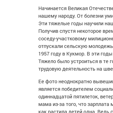
Начинается Великая Отечестве
нашему народу. От болезни уми
Эти тяжелые годы научили наш
Получив спустя некоторое вре
соседу-участковому милиционе
отпускали сельскую молодежь и
1957 году в Кукмор. В эти год
Тяжело было устроиться в те г
трудовую деятельность на швей
Ее фото неоднократно вывеши
является победителем социали
одиннадцатой пятилеток, ветер
мама из-за того, что зарплата
как растила детей одна. Ведь 