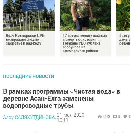
Врач Кукморской ЦРБ
17 секунд между жизнью
5 авгус
возвращает людям
и смертью: история
день д
здоровье и надежду
ветерана СВО Руслана
решений
Горбунова из
Кукморского района
ПОСЛЕДНИЕ НОВОСТИ
В рамках программы «Чистая вода» в
деревне Асан-Елга заменены
водопроводные трубы
21 мая 2020 -
Алсу САЛЯХУТДИНОВА,
4445
0
0
10:11