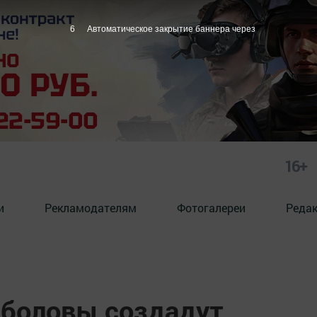
5
Автоматическое закрытие баннера через
16+
и
Рекламодателям
Фотогалереи
Реда
ыболовы создадут