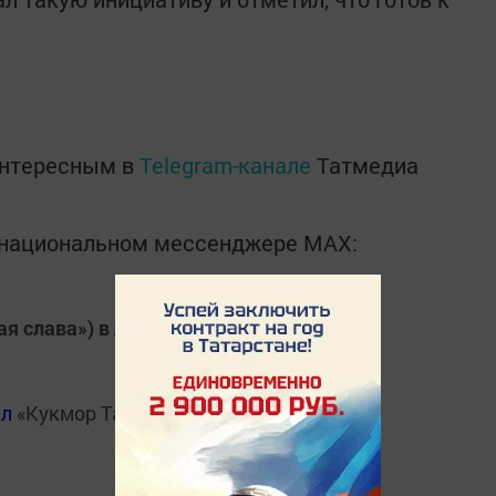
интересным в
Telegram-канале
Татмедиа
в национальном мессенджере MАХ:
ая слава») в
Яндекс.Новости
ал
«Кукмор Татарстан»