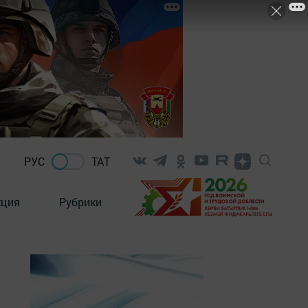
РУС
ТАТ
кция
Рубрики