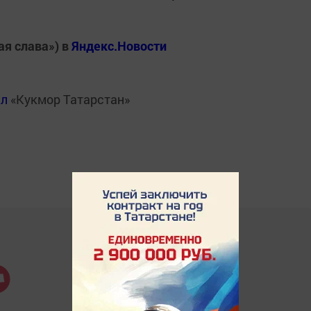
ая слава») в
Яндекс.Новости
ал
«Кукмор Татарстан»