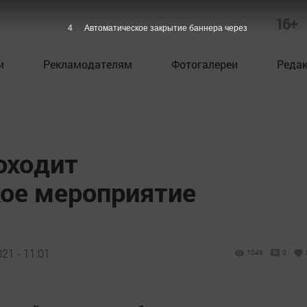
16+
3
Автоматическое закрытие баннера через
и
Рекламодателям
Фотогалереи
Реда
оходит
ое мероприятие
21 - 11:01
1049
0