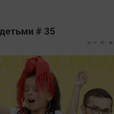
детьми # 35
7491
0