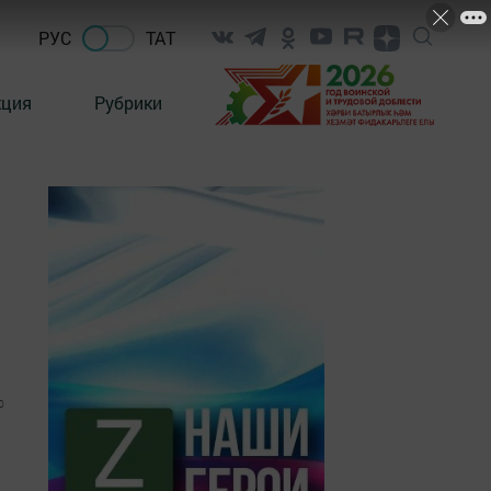
РУС
ТАТ
кция
Рубрики
0