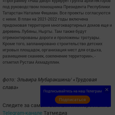
«Программу «Наш двор» курирует группа архитекторов
под руководством помощника Президента Республики
Татарстан Наталии Фишман. Все проекты согласуются
с ними. В план на 2021-2022 годы включена
придомовая территория многоквартирных домов еще и
деревень Лубяны, Нырты. Там также будут
отремонтированы дороги и проложены тротуары.
Кроме того, запланировано строительство детских
игровых площадок, организация мест для отдыха,
размещение скамеек, озеленение территории», -
отметил Рустам Ахмадуллин.
фото: Эльвира Мубаракшина/ «Трудовая
слава»
Подписывайтесь на наш Телеграм
Подписаться
Следите за самым важным и интересным в
Telegram-канале
Татмедиа