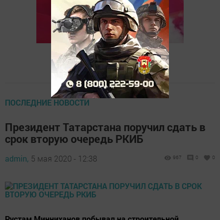
ПОСЛЕДНИЕ НОВОСТИ
Президент Татарстана поручил сдать в
срок вторую очередь РКИБ
admin,
5 мая 2020 - 12:38
967
0
0
Рустам Минниханов побывал на строительной