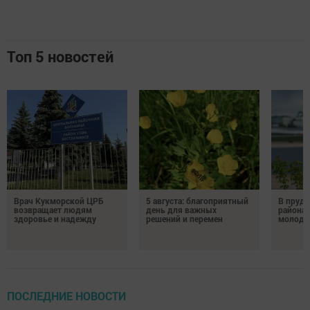
Топ 5 новостей
Врач Кукморской ЦРБ
5 августа: благоприятный
В пруду
возвращает людям
день для важных
района 
здоровье и надежду
решений и перемен
молодо
ПОСЛЕДНИЕ НОВОСТИ