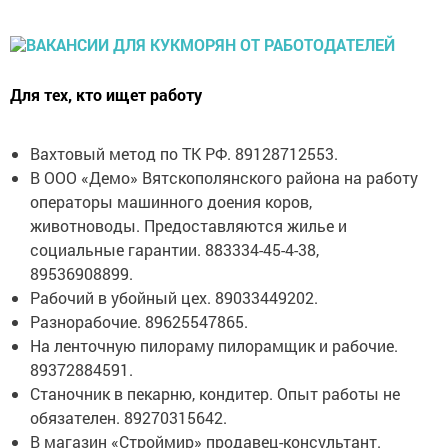
Для тех, кто ищет работу
Вахтовый метод по ТК РФ. 89128712553.
В ООО «Демо» Вятскополянского района на работу
операторы машинного доения коров,
животноводы. Предоставляются жилье и
социальные гарантии. 883334-45-4-38,
89536908899.
Рабочий в убойный цех. 89033449202.
Разнорабочие. 89625547865.
На ленточную пилораму пилорамщик и рабочие.
89372884591.
Станочник в пекарню, кондитер. Опыт работы не
обязателен. 89270315642.
В магазин «Строймир» продавец-консультант.