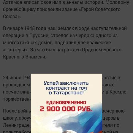
Ахтямов вписал свое имя в анналы истории. Молодому
бронебойщику присвоили звание «Герой Советского
Союза».
В январе 1945 года наш земляк в ходе наступательной
операции в Пруссии, стреляя из чердака одного из
многоэтажных домов, подпалил две вражеские
«Пантеры». За что был награжден Орденом Боевого
Красного Знамени.
24 июня 1945 года Сабир Ахтямов принял участие в
прошедшем в Москве Параде Победы. Ему также
посчастливилось участвовать в прошедшем в Кремле
торжественном приеме участников Парада.
После войны Сабир Ахтямзянович окончил вечернюю
школу, проучился на курсах подготовки офицеров в
Ленинграде, исполнял обязанности заместителя по
политработе командира подразделения в одной из