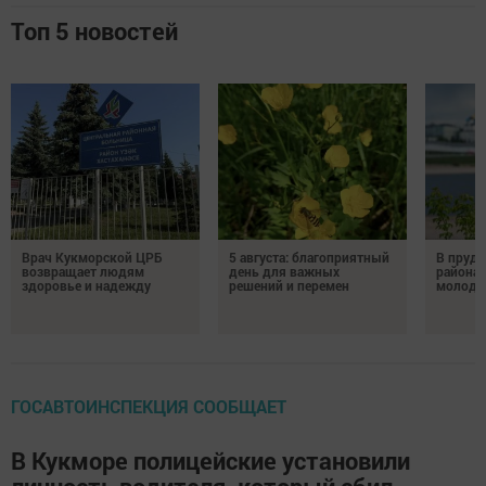
Топ 5 новостей
Врач Кукморской ЦРБ
5 августа: благоприятный
В пруду
возвращает людям
день для важных
района 
здоровье и надежду
решений и перемен
молодо
ГОСАВТОИНСПЕКЦИЯ СООБЩАЕТ
В Кукморе полицейские установили