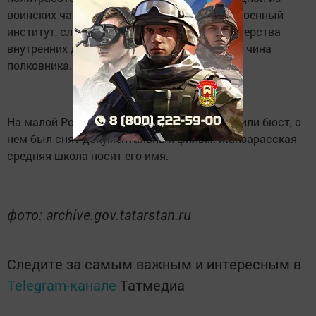
воинских частей. Затем окончил в Москве военный
институт, служил в воинских частях Министерства
внутренних дел, удостоен почетного звания, чина
полковника.
На малой Родине Сабиру Ахтямову установили бюст, о
нем был снят документальный фильм. Манзарасская
средняя школа носит его имя.
фото: archive.gov.tatarstan.ru
Следите за самым важным и интересным в
Telegram-канале
Татмедиа