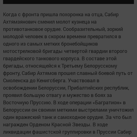
Когда с фронта пришла похоронка на отца, Сабир
Ахтямзянович сменил молот кузнеца на
противотанковое орудие. Сообразительный, зоркий
молодой человек в скором времени превратился в
одного из самых метких бронебойщиков
мотострелковой бригады четвертой гвардии второго
гвардейского танкового корпуса. В составе этой
бригады, относящейся к Третьему Белорусскому
фронту, Сабир Ахтямов прошел славный боевой путь от
Смоленска до Кенигсберга. Участвовал в
освобождении Белоруссии, Прибалтийских республик,
проявил большую отвагу и мужество в боях за
Восточную Пруссию. В ходе операции «Багратион» в
Белоруссии он своими меткими выстрелами уничтожил
один вражеский танк и самоходное орудие. За что был
награжден Орденом Красной Звезды. В ходе
ликвидации фашистской группировки в Пруссии Сабир