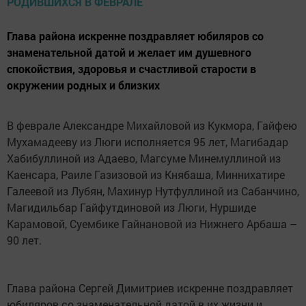
Глава района искренне поздравляет юбиляров со
знаменательной датой и желает им душевного
спокойствия, здоровья и счастливой старости в
окружении родных и близких
В феврале Александре Михайловой из Кукмора, Гайфею
Мухамадееву из Люги исполняется 95 лет, Магибадар
Хабибуллиной из Адаево, Магсуме Минемуллиной из
Каенсара, Раиле Газизовой из Княбаша, Миннихатире
Галеевой из Лубян, Махинур Нутфуллиной из Сабанчино,
Магидильбар Гайфутдиновой из Люги, Нуршиде
Карамовой, Суембике Гайнановой из Нижнего Арбаша –
90 лет.
Глава района Сергей Димитриев искренне поздравляет
юбиляров со знаменательной датой в их жизни и