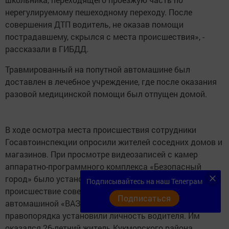
нерегулируемому пешеходному переходу. После
совершения ДТП водитель, не оказав помощи
пострадавшему, скрылся с места происшествия», -
рассказали в ГИБДД.
Травмированный на попутной автомашине был
доставлен в лечебное учреждение, где после оказания
разовой медицинской помощи был отпущен домой.
В ходе осмотра места происшествия сотрудники
Госавтоинспекции опросили жителей соседних домов и
магазинов. При просмотре видеозаписей с камер
аппаратно-программного комплекса «Безопасный
город» было установлено, что дорожно-транспортное
Подписывайтесь на наш Телеграм
происшествие совершил водитель, управляющий
Подписаться
автомашиной «ВАЗ-21144». В дальнейшем стражи
правопорядка установили личность водителя. Им
оказался 26-летний житель Кукморского района.