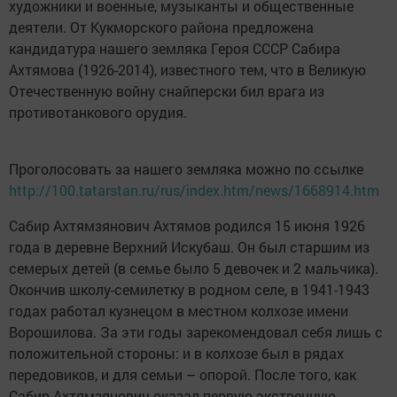
художники и военные, музыканты и общественные
деятели. От Кукморского района предложена
кандидатура нашего земляка Героя СССР Сабира
Ахтямова (1926-2014), известного тем, что в Великую
Отечественную войну снайперски бил врага из
противотанкового орудия.
Проголосовать за нашего земляка можно по ссылке
http://100.tatarstan.ru/rus/index.htm/news/1668914.htm
Сабир Ахтямзянович Ахтямов родился 15 июня 1926
года в деревне Верхний Искубаш. Он был старшим из
семерых детей (в семье было 5 девочек и 2 мальчика).
Окончив школу-семилетку в родном селе, в 1941-1943
годах работал кузнецом в местном колхозе имени
Ворошилова. За эти годы зарекомендовал себя лишь с
положительной стороны: и в колхозе был в рядах
передовиков, и для семьи – опорой. После того, как
Сабир Ахтямзянович оказал первую экстренную